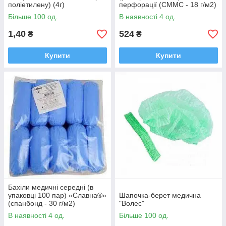
поліетилену) (4г)
перфорації (СММС - 18 г/м2)
Більше 100 од.
В наявності 4 од.
1,40
524
₴
₴
Купити
Купити
Бахіли медичні середні (в
упаковці 100 пар) «Славна®»
Шапочка-берет медична
(спанбонд - 30 г/м2)
"Волес"
нестерильні
В наявності 4 од.
Більше 100 од.