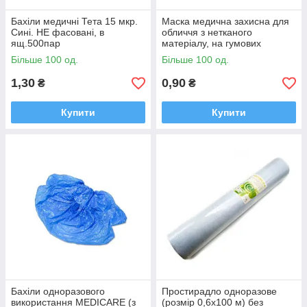
Бахіли медичні Тета 15 мкр.
Маска медична захисна для
Сині. НЕ фасовані, в
обличчя з нетканого
ящ.500пар
матеріалу, на гумових
петлях, нестерильна Тета
Більше 100 од.
Більше 100 од.
1,30
0,90
₴
₴
Купити
Купити
Бахіли одноразового
Простирадло одноразове
використання MEDICARE (з
(розмір 0,6х100 м) без