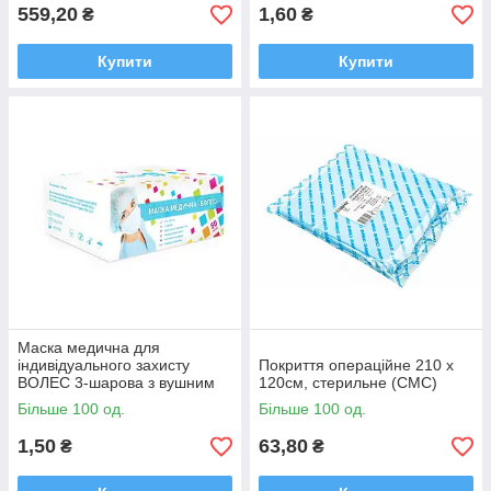
559,20
1,60
₴
₴
Купити
Купити
Маска медична для
індивідуального захисту
Покриття операційне 210 х
ВОЛЕС 3-шарова з вушним
120см, стерильне (СМС)
зачепом
Більше 100 од.
Більше 100 од.
1,50
63,80
₴
₴