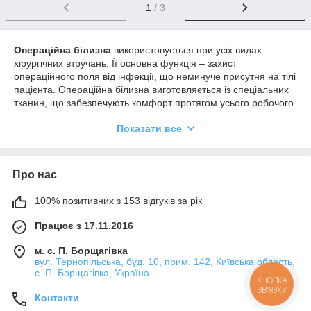
1
/ 3
Операційна білизна
використовується при усіх видах
хірургічних втручань. Її основна функція – захист
операційного поля від інфекції, що неминуче присутня на тілі
пацієнта. Операційна білизна виготовляється із спеціальних
тканин, що забезпечують комфорт протягом усього робочого
дня, дотримання санітарних норм, захищають від
Показати все
проникнення інфекцій. Вироби забезпечують високий рівень
гігієни і можливість проведення різноманітних процедур без
ризику для здоров’я.
Про нас
Витрати на забезпечення медичних закладів дуже суттєві,
тому можливість придбати операційну білизну у інтернет-
магазині «Медмєлочі» за доступними цінами допоможе
100% позитивних з 153 відгуків за рік
оптимально розподілити виділений бюджет.
Працює з 17.11.2016
м. с. П. Борщагівка
вул. Тернопільська, буд. 10, прим. 142, Київська область,
с. П. Борщагівка, Україна
КНОПКА
ЗВ'ЯЗКУ
Контакти