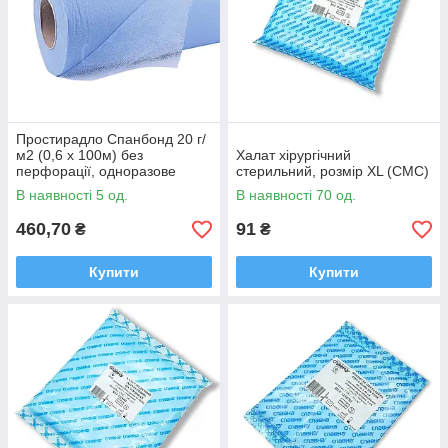
Простирадло Спанбонд 20 г/
м2 (0,6 х 100м) без
Халат хірургічний
перфорації, одноразове
стерильний, розмір XL (СМС)
В наявності 5 од.
В наявності 70 од.
460,70
91
₴
₴
Купити
Купити