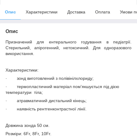
Опис
Характеристики
Доставка
Оплата
Умови п
Опис
Призначений для ентерального годування в педіатрії.
Стерильний, апірогенний, нетоксичний. Для одноразового
використання.
Характеристики:
·
зонд виготовлений з полівінілхлориду;
·
термопластичний матеріал пом'якшується під дією
температури тіла;
·
атравматичний дистальний кінець;
·
наявність рентгенконтрастної лінії
.
Довжина зонда 50 см.
Розміри: 6
Fr
, 8
Fr
, 10
Fr
.