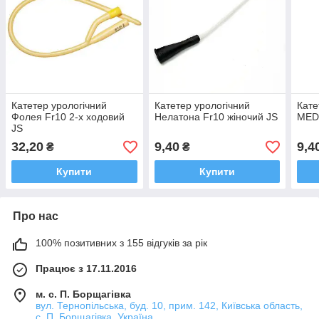
Катетер урологічний
Катетер урологічний
Кате
Фолея Fr10 2-х ходовий
Нелатона Fr10 жіночий JS
MED
JS
32,20
9,40
9,4
₴
₴
Купити
Купити
Про нас
100% позитивних з 155 відгуків за рік
Працює з 17.11.2016
м. с. П. Борщагівка
вул. Тернопільська, буд. 10, прим. 142, Київська область,
с. П. Борщагівка, Україна