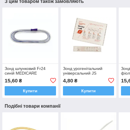
З цим товаром також замовляють
Зонд шлунковий Fr24
Зонд урогенітальний
Зонд
синій MEDICARE
універсальний JS
фіо
15,60
4,80
15,
₴
₴
Купити
Купити
Подібні товари компанії