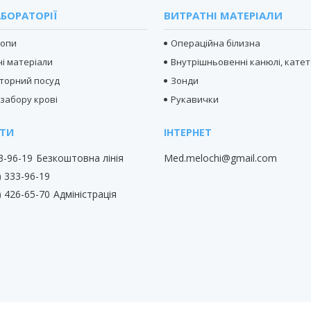
БОРАТОРІЇ
ВИТРАТНІ МАТЕРІАЛИ
копи
Операційна білизна
і матеріали
Внутрішньовенні канюлі, кате
торний посуд
Зонди
 забору крові
Рукавички
33-96-19
Безкоштовна лінія
Med.melochi@gmail.com
) 333-96-19
) 426-65-70
Адміністрація