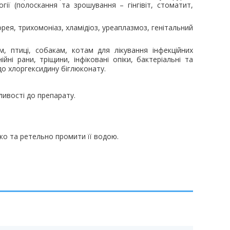
огії (полоскання та зрошування – гінгівіт, стоматит,
рея, трихомоніаз, хламідіоз, уреаплазмоз, генітальний
м, птиці, собакам, котам для лікування інфекційних
йні рани, тріщини, інфіковані опіки, бактеріальні та
до хлоргексидину біглюконату.
ливості до препарату.
ко та ретельно промити її водою.