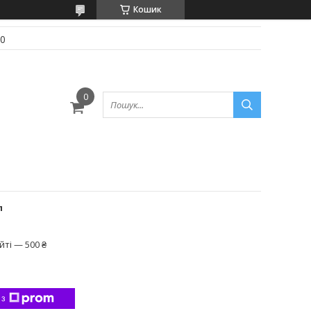
Кошик
70
л
ті — 500 ₴
 з