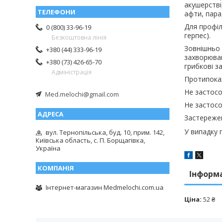
акушерстві
афти, пара
Для профіл
0 (800) 33-96-19
герпес).
Безкоштовна лінія
Зовнішньо 
+380 (44) 333-96-19
захворюван
+380 (73) 426-65-70
грибкові з
Адміністрація
Протипока
Не застосо
Med.melochi@gmail.com
Не застосо
Застереже
У випадку 
вул. Тернопільська, буд. 10, прим. 142,
Київська область, с. П. Борщагівка,
Україна
Інформ
Інтернет-магазин Medmelochi.com.ua
Ціна:
52 ₴