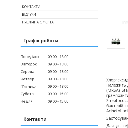
КОНТАКТИ
ВІДГУКИ
ПУБЛІЧНА ОФЕРТА
Графік роботи
Понеділок
09:00
18:00
Вівторок
09:00
18:00
Середа
09:00
18:00
Четвер
09:00
18:00
Хлоргекси
Належить д
Пʼятниця
09:00
18:00
(MRSA) Sta
Субота
09:00
15:00
грампозити
Streptococ
Неділя
09:00
15:00
бактерій н
Acinetobact
Застосува
Контакти
Для дезінф