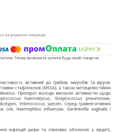
нів
за рахунок покупця
платежі. Тепер ви можете купити будь-який товар не
астивості, активний до
грибк
ів
,
мікробів
та вірус
ів
.
тливих стафілококів (MSSA), а також метицилінстійких
 valivarius. Препарат володіє високою активністю щодо
reptococcus haemolitycus, Streptococcus pneumoniae,
 ribotypes, Enterococcus species. Серед грамнегативних
coli, Haemophilus influenzae, Gardnerella vaginalis і
ння інфекцій шкіри та слизових оболонок у хірургії,