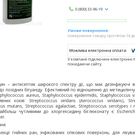
0 (800) 33-96-19
повернення товару протягом 14 д
У компанії підключені електронні 
покидаючи сайту.
дин
– антисептик широкого спектру дії, що має дезінфікуючі
вл
о похідних бігуаніду. Ефективний по відношенню до метицилінчу
phylococcus aureus, Staphylococcus epidermidis, Staphylococcus
вних коків: Streptococcus viridans (Aerococcus viridans), St
cus mutans, Streptococcus agalactiae, Streptococcus serotypes і
айбільш чутливими до хлоргексидину біглюконату є: Escherichia 
er.
ння
:
екції гнійних ран, інфікованих опікових поверхонь; для лікува