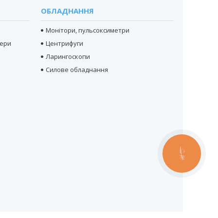
ОБЛАДНАННЯ
Монітори, пульсоксиметри
тери
Центрифуги
Ларингоскопи
Силове обладнання
КНОПКА
ЗВ'ЯЗКУ