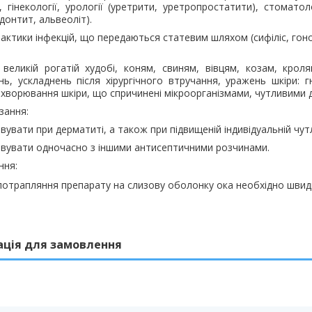
, гінекології, урології (уретрити, уретропростатити), стоматол
донтит, альвеоліт).
актики інфекцій, що передаються статевим шляхом (сифіліс, гоно
великій рогатій худобі, коням, свиням, вівцям, козам, кроля
ь, ускладнень після хірургічного втручання, уражень шкіри: гні
ахворювання шкіри, що спричинені мікроорганізмами, чутливими 
зання
:
вувати при дерматиті, а також при підвищеній індивідуальній чут
вувати одночасно з іншими антисептичними розчинами.
ння
:
потрапляння препарату на слизову оболонку ока необхідно швид
ація для замовлення