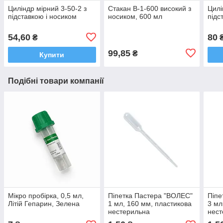
Циліндр мірний 3-50-2 з
Стакан В-1-600 високий з
Цилі
підставкою і носиком
носиком, 600 мл
підс
54,60
80
₴
99,85
₴
Купити
Подібні товари компанії
Мікро пробірка, 0,5 мл,
Піпетка Пастера "ВОЛЕС"
Піпе
Літій Гепарин, Зелена
1 мл, 160 мм, пластикова
3 мл
нестерильна
нест