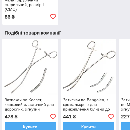
стерильний, розмір L
(СМС)
86
₴
Подібні товари компанії
Затискач по Kocher,
Затискач по Bengolea, з
Зати
кишковий еластичний для
кремальєрою для
по M
дорослих, зігнутий
прикріплення білизни до
зігн
SURGIWELOMED.
очеревини
Tiss
478
441
227
₴
₴
Довжина 23,5 см
SURGIWELOMED.
10 с
Довжина 19,5 см
Купити
Купити