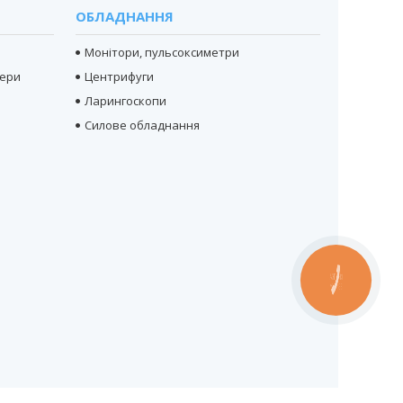
ОБЛАДНАННЯ
Монітори, пульсоксиметри
тери
Центрифуги
Ларингоскопи
Силове обладнання
КНОПКА
ЗВ'ЯЗКУ