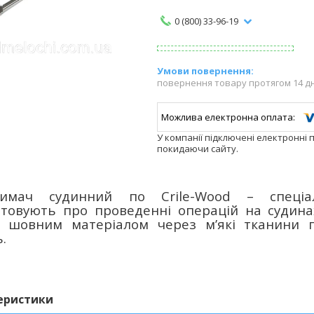
0 (800) 33-96-19
повернення товару протягом 14 д
У компанії підключені електронні 
покидаючи сайту.
тримач судинний по
Crile
-
Wood
– спеціал
товують про проведенні операцій на судина
з шовним матеріалом через м’які тканини п
ь.
еристики