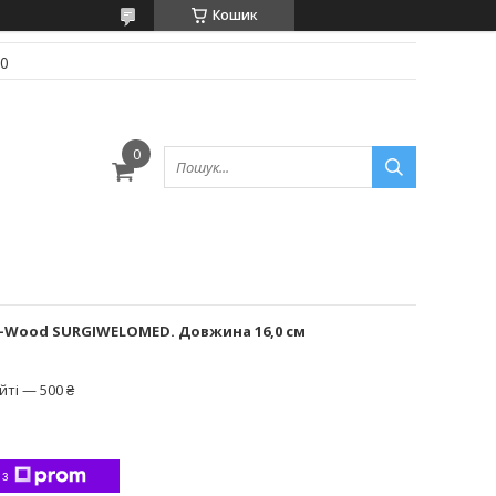
Кошик
70
e-Wood SURGIWELOMED. Довжина 16,0 см
ті — 500 ₴
 з