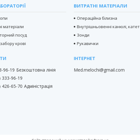
БОРАТОРІЇ
ВИТРАТНІ МАТЕРІАЛИ
копи
Операційна білизна
і матеріали
Внутрішньовенні канюлі, кате
торний посуд
Зонди
 забору крові
Рукавички
33-96-19
Безкоштовна лінія
Med.melochi@gmail.com
) 333-96-19
) 426-65-70
Адміністрація