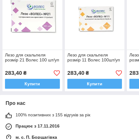
Лезо для скальпеля
Лезо для скальпеля
Лезо
розмір 21 Волес 100 шт/уп
розмір 11 Волес 100шт/уп
розм
283,40
283,40
283
₴
₴
Купити
Купити
Про нас
100% позитивних з 155 відгуків за рік
Працює з 17.11.2016
м. с. П. Борщагівка