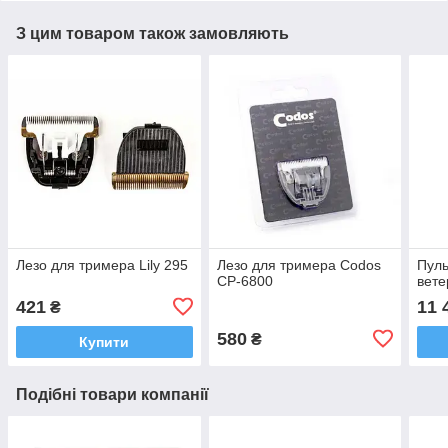
З цим товаром також замовляють
Лезо для тримера Lily 295
Лезо для тримера Codos
Пул
CP-6800
вет
421
11 
₴
580
₴
Купити
Подібні товари компанії