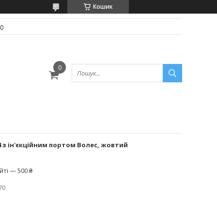
Кошик
70
 з ін'єкційним портом Волес, жовтий
ті — 500 ₴
70