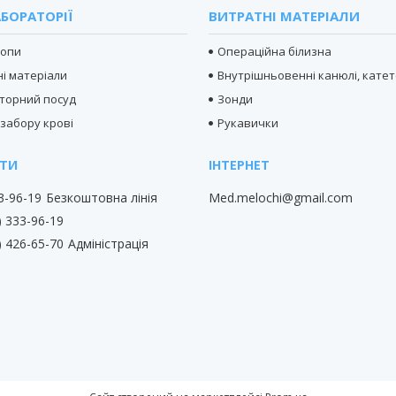
БОРАТОРІЇ
ВИТРАТНІ МАТЕРІАЛИ
копи
Операційна білизна
і матеріали
Внутрішньовенні канюлі, кате
торний посуд
Зонди
 забору крові
Рукавички
33-96-19
Безкоштовна лінія
Med.melochi@gmail.com
) 333-96-19
) 426-65-70
Адміністрація