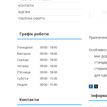
КОНТАКТИ
ВІДГУКИ
ПУБЛІЧНА ОФЕРТА
Графік роботи
Призначени
Понеділок
09:00
18:00
Особливост
Вівторок
09:00
18:00
·
має дод
Середа
09:00
18:00
·
стандар
Четвер
09:00
18:00
·
стериль
Пʼятниця
09:00
18:00
·
для од
Субота
09:00
15:00
Неділя
09:00
15:00
Інформ
Контакти