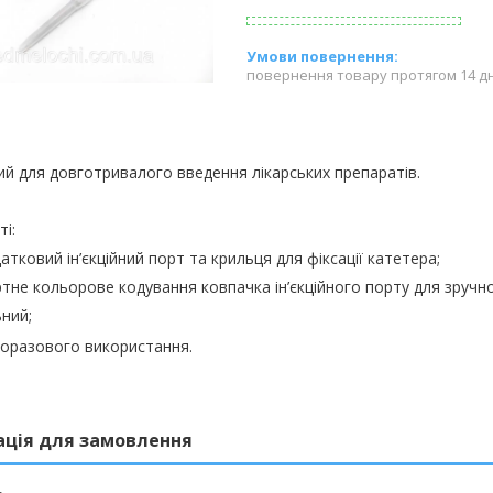
повернення товару протягом 14 д
й для довготривалого введення лікарськи
х
препаратів.
і:
атковий ін’єкційний порт та крильця для фіксації катетера;
тне кольорове кодування ковпачка ін’єкційного порту для зручност
ний;
норазового використання.
ація для замовлення