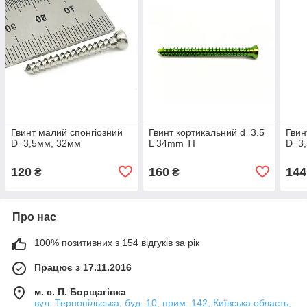
Гвинт малий спонгіозний
Гвинт кортикальний d=3.5
Гвин
D=3,5мм, 32мм
L 34mm TI
D=3
120
160
144
₴
₴
Про нас
100% позитивних з 154 відгуків за рік
Працює з 17.11.2016
м. с. П. Борщагівка
вул. Тернопільська, буд. 10, прим. 142, Київська область,