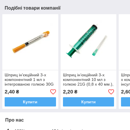
Подібні товари компанії
Шприц ін'єкційний 3-х
Шприц ін’єкційний 3-х
Шпри
компонентний 1 мл з
компонентний 10 мл з
х ко
інтегрованою голкою 30G
голкою 21G (0,8 х 40 мм.),
інсу
(0.3х13 мм), U-100
Luer Slip ALEXPHARM
стер
2,40
2,20
2,6
₴
₴
ALEXPHARM
інте
(0,3
Купити
Купити
Про нас