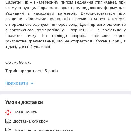
Catheter Tip – з катетерним типом з’єднання (тип Жане), при
якому конус циліндра має характерну видовжену форму для
з’єднання з насадками катетерів. Використовується для
введення лікарських препаратів і розчинів через катетери,
ентерального харчування через зонд. Циліндр виготовлений з
високоякісного поліпропілену, поршень - з поліетилену
низького тиску. На циліндр шприца нанесене чорне
контрастне градуювання, що не стирається. Кожен шприц в
індивідуальній упаковці.
Об’єм: 50 мл.
Термін придатності: 5 років.
Приховати
Умови доставки
Нова Пошта
Доставка кур'єром
Нова пошта, адресна доставка