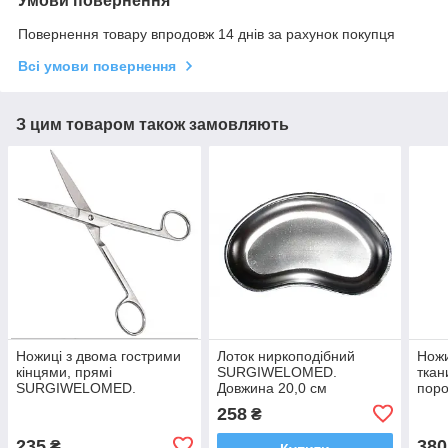
Умови повернення
Повернення товару впродовж 14 днів за рахунок покупця
Всі умови повернення
З цим товаром також замовляють
Ножиці з двома гострими
Лоток ниркоподібний
Ножи
кінцями, прямі
SURGIWELOMED.
ткан
SURGIWELOMED.
Довжина 20,0 см
поро
Довжина 17,0 см
зіг
258
₴
Довж
235
380
₴