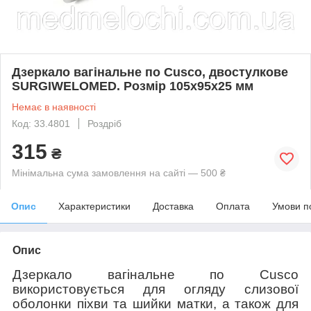
Дзеркало вагінальне по Cusco, двостулкове
SURGIWELOMED. Розмір 105х95х25 мм
Немає в наявності
Код: 33.4801
Роздріб
315
₴
Мінімальна сума замовлення на сайті — 500 ₴
Опис
Характеристики
Доставка
Оплата
Умови п
Опис
Дзеркало вагінальне по Cusco
використовується для огляду
слизової
оболонки
піхви
та
шийк
и
матки
, а також для