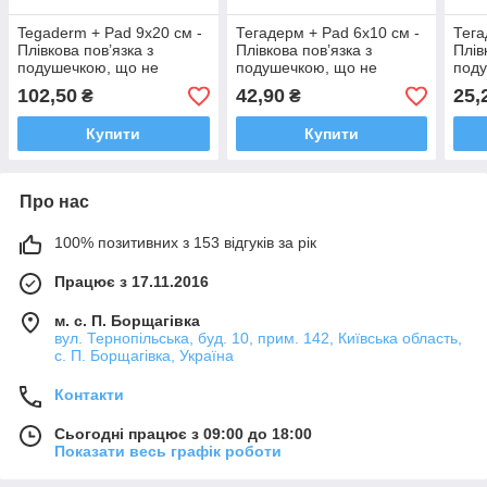
Tegaderm + Pad 9х20 см -
Тегадерм + Pad 6х10 см -
Тега
Плівкова пов’язка з
Плівкова пов’язка з
Плів
подушечкою, що не
подушечкою, що не
поду
прилипає
прилипає
при
102,50
42,90
25,
₴
₴
Купити
Купити
Про нас
100% позитивних з 153 відгуків за рік
Працює з 17.11.2016
м. с. П. Борщагівка
вул. Тернопільська, буд. 10, прим. 142, Київська область,
с. П. Борщагівка, Україна
Контакти
Сьогодні працює з 09:00 до 18:00
Показати весь графік роботи