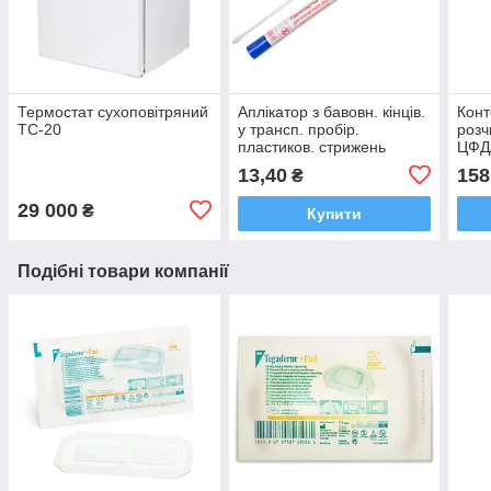
Термостат сухоповітряний
Аплікатор з бавовн. кінців.
Конт
ТС-20
у трансп. пробір.
розч
пластиков. стрижень
ЦФДА
серед. Amies JS
13,40
158
₴
29 000
₴
Купити
Подібні товари компанії