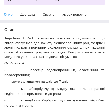
Опис
Доставка
Оплата
Умови повернення
Опис
Tegaderm + Pad - плівкова пов’язка з подушечкою, що
використовується для захисту післяопераційних ран, гострих і
хронічних ран з помірним виділенням ексудату, при лікуванні
опіків І-ІІ ступенів, розривів та саден. Використовується як в
медичних установах, так і в домашніх умовах.
Особливості:
-
пластир водонепроникний, еластичний та
гіпоалергенний;
-
може залишатися на шкірі до 7 днів;
-
має абсорбуючу прокладку, яка поглинає ранові
виділення, не прилипаючи до рани;
-
є надійним бар’єром, що не дозволяє мікробам
потрапити у рану;