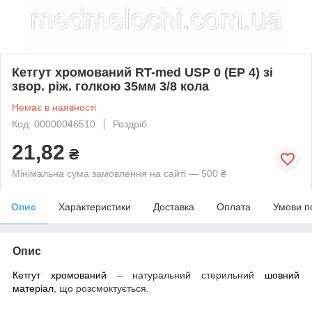
Кетгут хромований RT-med USP 0 (EP 4) зі
звор. ріж. голкою 35мм 3/8 кола
Немає в наявності
Код: 00000046510
Роздріб
21,82
₴
Мінімальна сума замовлення на сайті — 500 ₴
Опис
Характеристики
Доставка
Оплата
Умови п
Опис
Кетгут хромований
– натуральний стерильний
шовний
матеріал
, що розсмоктується.