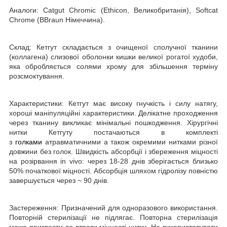
Аналоги:
Catgut Chromic (Ethicon, Великобританія), Softcat
Chrome (BBraun Німеччина).
Склад:
Кетгут складається з очищеної сполучної тканини
(коллагенa) слизової оболонки кишки великої рогатої худоби,
яка обробляється солями хрому
для збільшення терміну
розсмоктування
.
Характеристики:
Кетгут має високу гнучкість і силу натягу,
хороші маніпуляційні характеристики. Делікатне проходження
через тканину викликає мінімальні пошкодження. Хірургічні
нитки Кетгуту постачаються в комплекті
з
голками
атравматичними а також окремими нитками різної
довжини без голок. Швидкість абсорбції і збереження міцності
на розірвання in vivo: через
18-28
днів зберігається близько
50% початкової міцності. Абсорбція шляхом гідролізу повністю
завершується через ~
9
0 днів.
Застереження:
Призначений для одноразового використання.
Повторній стерилізації не підлягає. Повторна стерилізація
може призвести до втрати міцності нитки. Не використовувати