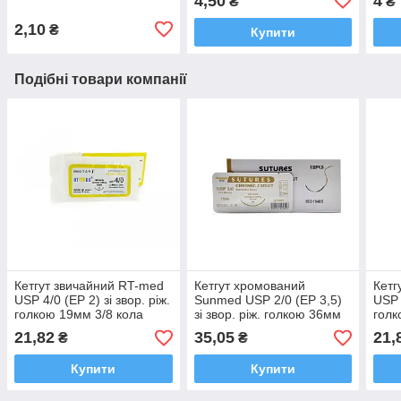
4,50
4
₴
₴
2,10
₴
Купити
Подібні товари компанії
Кетгут звичайний RT-med
Кетгут хромований
Кетг
USP 4/0 (EP 2) зі звор. ріж.
Sunmed USP 2/0 (EP 3,5)
USP 
голкою 19мм 3/8 кола
зі звор. ріж. голкою 36мм
голк
3/8 кола
21,82
35,05
21,
₴
₴
Купити
Купити