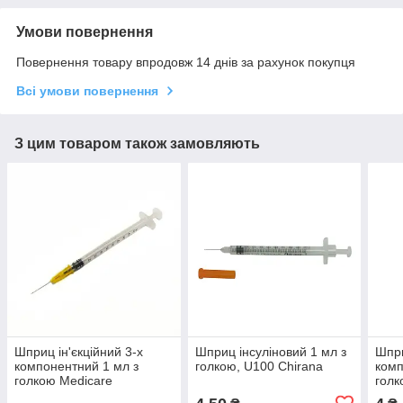
Умови повернення
Повернення товару впродовж 14 днів за рахунок покупця
Всі умови повернення
З цим товаром також замовляють
Шприц ін'єкційний 3-х
Шприц інсуліновий 1 мл з
Шпри
компонентний 1 мл з
голкою, U100 Chirana
комп
голкою Medicare
голк