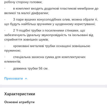
робочу сторону головки;
·
в комплект входять додаткові пластикові мембрани до
великої та малої діафрагми;
·
3 пари вушних конусоподібних олив, можна обрати ті,
що будуть найбільш зручними у щоденному користуванні;
·
2 Y-подібні трубки з посиленими стінками, що
забезпечують ідеальну звукопровідність та ізольовані від
сприйняття зовнішніх шумів;
·
хромовані металеві трубки оснащені зовнішньою
пружиною;
·
спеціальна захисна сумка для комплектуючих
елементів;
·
довжина трубки 56 см.
Приховати
Характеристики
Основні атрибути