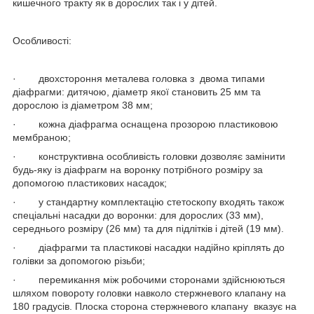
кишечного тракту як в дорослих так і у дітей.
Особливості:
·
двохстороння металева головка з
двома типами
діафрагми: дитячою, діаметр якої становить 25 мм та
дорослою із діаметром 38 мм;
·
кожна діафрагма оснащена прозорою пластиковою
мембраною;
·
конструктивна особливість головки дозволяє замінити
будь-яку із діафрагм на воронку потрібного розміру за
допомогою пластикових насадок;
·
у стандартну комплектацію стетоскопу входять також
спеціальні насадки до воронки: для дорослих (33 мм),
середнього розміру (26 мм) та для підлітків і дітей (19 мм).
·
діафрагми та пластикові насадки надійно кріплять до
голівки за допомогою різьби;
·
перемикання між робочими сторонами здійснюються
шляхом повороту головки навколо стержневого клапану на
180 градусів. Плоска сторона стержневого клапану
вказує на