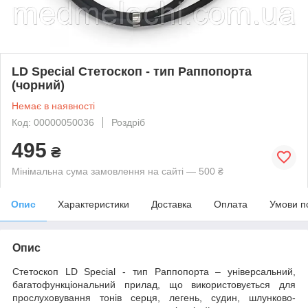
LD Special Стетоскоп - тип Раппопорта
(чорний)
Немає в наявності
Код: 00000050036
Роздріб
495
₴
Мінімальна сума замовлення на сайті — 500 ₴
Опис
Характеристики
Доставка
Оплата
Умови п
Опис
Стетоскоп LD Special - тип Раппопорта – універсальний,
багатофункціональний прилад, що використовується для
прослуховування тонів серця, легень, судин, шлунково-