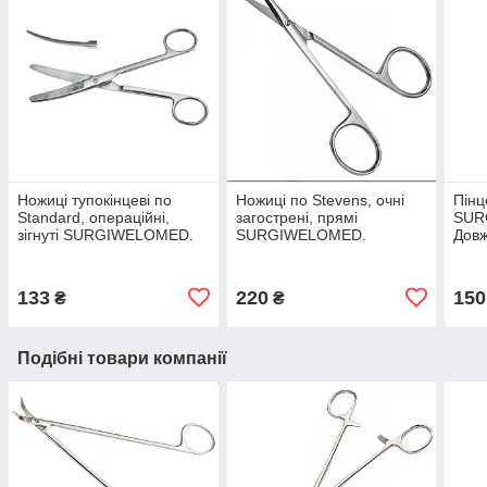
Ножиці тупокінцеві по
Ножиці по Stevens, очні
Пінц
Standard, операційні,
загострені, прямі
SUR
зігнуті SURGIWELOMED.
SURGIWELOMED.
Довж
Довжина 11,5 см
Довжина 11,3 см
133
220
150
₴
₴
Подібні товари компанії