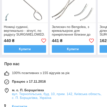
Ножиці судинні,
Затискач по Bengolea, з
Зонд
вертикально - зігнуті, по
кремальєрою для
діле
радіусу SURGIWELOMED.
прикріплення білизни до
SUR
Довжина 15,8 см
очеревини
Довж
440
441
162
₴
₴
SURGIWELOMED.
Довжина 19,5 см
Купити
Купити
Про нас
100% позитивних з 155 відгуків за рік
Працює з 17.11.2016
м. с. П. Борщагівка
вул. Тернопільська, буд. 10, прим. 142, Київська область,
с. П. Борщагівка, Україна
Контакти