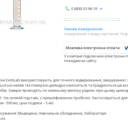
0 (800) 33-96-19
повернення товару протягом 14 д
У компанії підключені електронні 
покидаючи сайту.
рні EximLab використовують для точного відмірювання, змішування і з
ься на налив. На поверхні циліндра наноситься та градуюється шкала 
бів. Заміри проводять по нижньому меніску рідини, при цьому цилін
2:
На скляній підставі, з пришліфованою пробкою. Застосовується дл
єм - 500 мл, ціна поділки – 5 мл.
осування: Медицина, Навчальне обладнання, Лабораторії
кло.