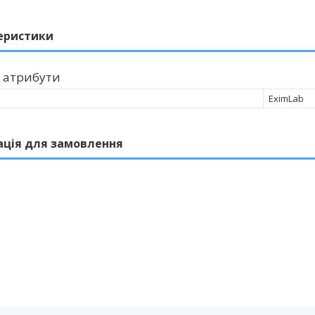
еристики
 атрибути
EximLab
ація для замовлення