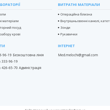
БОРАТОРІЇ
ВИТРАТНІ МАТЕРІАЛИ
копи
Операційна білизна
і матеріали
Внутрішньовенні канюлі, кате
торний посуд
Зонди
 забору крові
Рукавички
33-96-19
Безкоштовна лінія
Med.melochi@gmail.com
) 333-96-19
) 426-65-70
Адміністрація