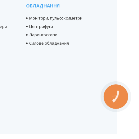
ОБЛАДНАННЯ
Монітори, пульсоксиметри
тери
Центрифуги
Ларингоскопи
Силове обладнання
КНОПКА
ЗВ'ЯЗКУ