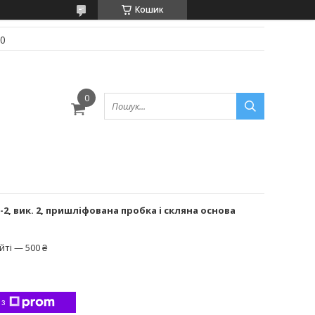
Кошик
70
-2, вик. 2, пришліфована пробка і скляна основа
ті — 500 ₴
 з