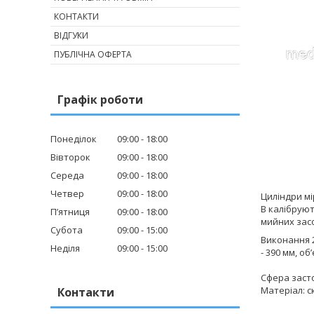
КОНТАКТИ
ВІДГУКИ
ПУБЛІЧНА ОФЕРТА
Графік роботи
Понеділок
09:00
18:00
Вівторок
09:00
18:00
Середа
09:00
18:00
Четвер
09:00
18:00
Циліндри мі
B калібруют
Пʼятниця
09:00
18:00
мийних засо
Субота
09:00
15:00
Виконання 
Неділя
09:00
15:00
- 390 мм, об’
Сфера заст
Матеріал: с
Контакти