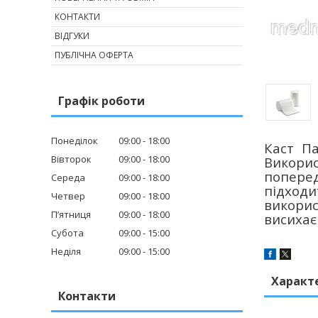
КОНТАКТИ
ВІДГУКИ
ПУБЛІЧНА ОФЕРТА
Графік роботи
Понеділок
09:00
18:00
Каст Па
Вівторок
09:00
18:00
Викорис
поперед
Середа
09:00
18:00
підходи
Четвер
09:00
18:00
викорис
Пʼятниця
09:00
18:00
висихає
Субота
09:00
15:00
Неділя
09:00
15:00
Характ
Контакти