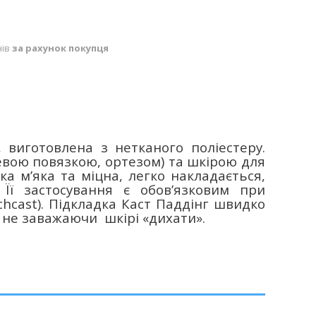
нів
за рахунок покупця
, виготовлена з нетканого поліестеру.
евою повязкою, ортезом) та шкірою для
а м’яка та міцна, легко накладається,
. Її застосування є обов’язковим при
chcast
). Підкладка Каст Паддінг швидко
, не заважаючи шкірі «дихати».