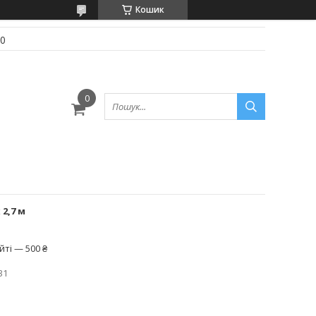
Кошик
70
 2,7 м
ті — 500 ₴
31