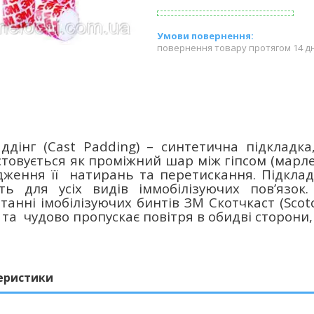
повернення товару протягом 14 д
ддінг (
Cast
Padding
) – синтетична підкладка
товується як проміжний шар між гіпсом (марл
ження її натирань та перетискання. Підкладк
ть для усіх видів іммобілізуючих пов’язок
танні імобілізуючих бинтів ЗМ Скотчкаст (
S
с
ot
 та чудово пропускає повітря в обидві сторони
еристики