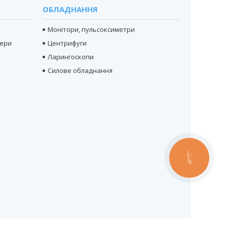
ОБЛАДНАННЯ
Монітори, пульсоксиметри
тери
Центрифуги
Ларингоскопи
Силове обладнання
КНОПКА
ЗВ'ЯЗКУ