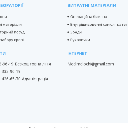
БОРАТОРІЇ
ВИТРАТНІ МАТЕРІАЛИ
копи
Операційна білизна
і матеріали
Внутрішньовенні канюлі, кате
торний посуд
Зонди
 забору крові
Рукавички
33-96-19
Безкоштовна лінія
Med.melochi@gmail.com
) 333-96-19
) 426-65-70
Адміністрація