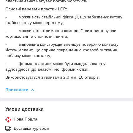
пластина-гвинт набуває бокову жорсткість.
Основні переваги пластин LCP:
-
можливість стабільної фіксації, що забезпечує кутову
стабільність у місці перелому;
-
можливість отримання компресії, використовуючи
кортикальні та спонгіозні гвинти;
-
відповідна конструкція зменшує поверхню контакту
кістка-імплант, що сприяє покращенню кровообігу тканин
поблизу місця контакту;
-
форма пластини може бути змодельована у
відповідності до анатомічної форми кістки.
Використовується з гвинтами 2,0 мм, 10 отворів.
Приховати
Умови доставки
Нова Пошта
Доставка кур'єром