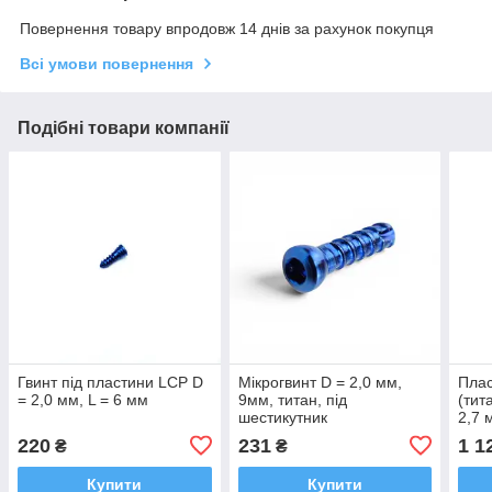
Повернення товару впродовж 14 днів за рахунок покупця
Всі умови повернення
Подібні товари компанії
Гвинт під пластини LCP D
Мікрогвинт D = 2,0 мм,
Плас
= 2,0 мм, L = 6 мм
9мм, титан, під
(тит
шестикутник
2,7 
220
231
1 1
₴
₴
Купити
Купити