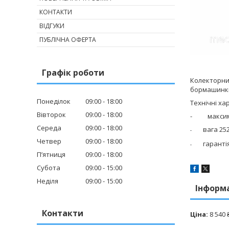
КОНТАКТИ
ВІДГУКИ
ПУБЛІЧНА ОФЕРТА
Графік роботи
Колекторни
бормашинк
Понеділок
09:00
18:00
Технічні ха
Вівторок
09:00
18:00
-
макси
Середа
09:00
18:00
вага 2
5
-
Четвер
09:00
18:00
гарантія
-
Пʼятниця
09:00
18:00
Субота
09:00
15:00
Неділя
09:00
15:00
Інформ
Контакти
Ціна:
8 540 