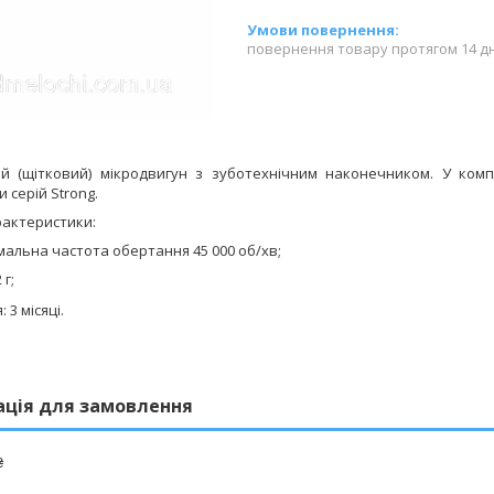
повернення товару протягом 14 д
й (щітковий) мікродвигун з зуботехнічним наконечником.
У комп
и серій
Strong
.
рактеристики:
мальна частота обертання 4
5
000 об/хв
;
2
г
;
: 3 місяці.
ація для замовлення
₴