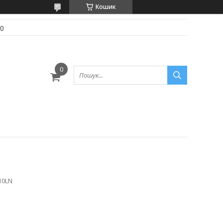
Кошик
70
10LN