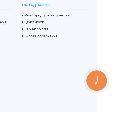
ОБЛАДНАННЯ
Монітори, пульсоксиметри
тери
Центрифуги
Ларингоскопи
Силове обладнання
КНОПКА
ЗВ'ЯЗКУ