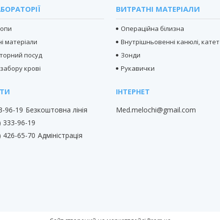
БОРАТОРІЇ
ВИТРАТНІ МАТЕРІАЛИ
копи
Операційна білизна
і матеріали
Внутрішньовенні канюлі, кате
торний посуд
Зонди
 забору крові
Рукавички
33-96-19
Безкоштовна лінія
Med.melochi@gmail.com
) 333-96-19
) 426-65-70
Адміністрація