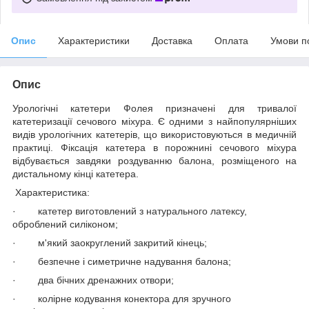
Опис
Характеристики
Доставка
Оплата
Умови п
Опис
Урологічні катетери Фолея призначені для тривалої
катетеризації сечового міхура. Є одними з найпопулярніших
видів урологічних катетерів, що використовуються в медичній
практиці. Фіксація катетера в порожнині сечового міхура
відбувається завдяки роздуванню балона, розміщеного на
дистальному кінці катетера.
Характеристика:
·
катетер виготовлений з натурального латексу,
оброблений силіконом;
·
м'який за
о
круглений закритий кінець;
·
безпечне і симетричне надування балона;
·
два бічних дренажних отвори;
·
колірне кодування конектора для зручного