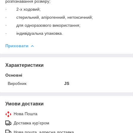
розпізнавання розміру;
·
2-х ходовий;
·
стерильний, апіроген
н
ий, нетоксичний;
·
для одноразового використання;
·
індивідуальна упаковка.
Приховати
Характеристики
Основні
Виробник
JS
Умови доставки
Нова Пошта
Доставка кур'єром
Нова пошта, адресна доставка