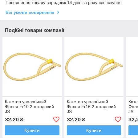
Повернення товару впродовж 14 днів за рахунок покупця
Всі умови повернення
Подібні товари компанії
Катетер урологічний
Катетер урологічний
Кате
Фолея Fr10 2-х ходовий
Фолея Fr16 2-х ходовий
Фоле
JS
JS
JS
32,20
32,20
32,
₴
₴
Купити
Купити