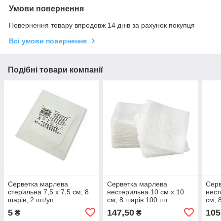
Умови повернення
Повернення товару впродовж 14 днів за рахунок покупця
Всі умови повернення
Подібні товари компанії
Серветка марлева
Серветка марлева
Серв
стерильна 7,5 х 7,5 см, 8
нестерильна 10 см х 10
нест
шарів, 2 шт/уп
см, 8 шарів 100 шт
см, 
Білосніжка
Біло
5
147,50
105
₴
₴