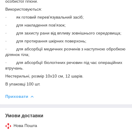
особистої гігієни.
Використовуються:
·
як готовий перев'язувальний засіб;
·
для накладення пов'язок;
·
для захисту рани від впливу зовнішнього середовища;
·
для протирання шкірних поверхонь;
·
для абсорбції медичних розчинів з наступною обробкою
ділянок тіла;
·
для абсорбції біологічних речовин під час операційних
втручань.
Нестерильні, розмір 10х10 см, 12 шарів.
В упаковці 100 шт.
Приховати
Умови доставки
Нова Пошта