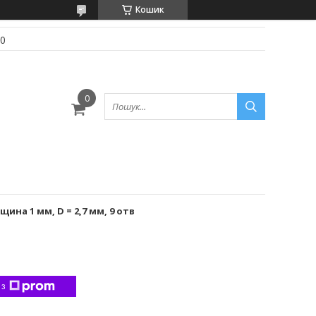
Кошик
70
ина 1 мм, D = 2,7 мм, 9 отв
 з