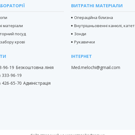
БОРАТОРІЇ
ВИТРАТНІ МАТЕРІАЛИ
копи
Операційна білизна
і матеріали
Внутрішньовенні канюлі, кате
торний посуд
Зонди
 забору крові
Рукавички
33-96-19
Безкоштовна лінія
Med.melochi@gmail.com
) 333-96-19
) 426-65-70
Адміністрація