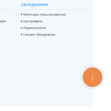
ОБЛАДНАННЯ
Монітори, пульсоксиметри
тери
Центрифуги
Ларингоскопи
Силове обладнання
КНОПКА
ЗВ'ЯЗКУ