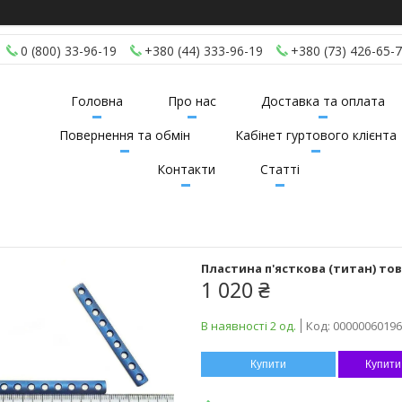
0 (800) 33-96-19
+380 (44) 333-96-19
+380 (73) 426-65-
Головна
Про нас
Доставка та оплата
Повернення та обмін
Кабінет гуртового клієнта
Контакти
Статті
Пластина п'ясткова (титан) товщ
1 020 ₴
В наявності 2 од.
Код:
00000060196
Купити
Купити