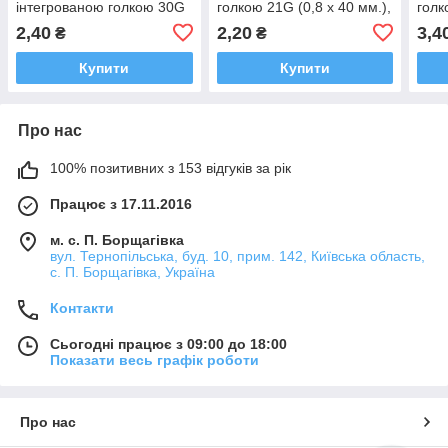
інтегрованою голкою 30G
голкою 21G (0,8 х 40 мм.),
голк
(0.3х13 мм), U-100
Luer Slip ALEXPHARM
Luer
2,40
2,20
3,4
₴
₴
ALEXPHARM
Купити
Купити
Про нас
100% позитивних з 153 відгуків за рік
Працює з 17.11.2016
м. с. П. Борщагівка
вул. Тернопільська, буд. 10, прим. 142, Київська область,
с. П. Борщагівка, Україна
Контакти
Сьогодні працює з 09:00 до 18:00
Показати весь графік роботи
Про нас