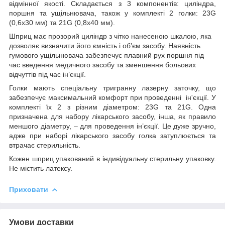
відмінної якості. Складається з 3 компонентів: циліндра,
поршня та ущільнювача, також у комплекті 2 голки: 23G
(0,6x30 мм) та 21G (0,8x40 мм).
Шприц має прозорий циліндр з чітко нанесеною шкалою, яка
дозволяє визначити його ємність і об’єм засобу. Наявність
гумового ущільнювача забезпечує плавний рух поршня під
час введення медичного засобу та зменшення больових
відчуттів під час ін’єкції.
Голки мають спеціальну тригранну лазерну заточку, що
забезпечує максимальний комфорт при проведенні ін'єкції. У
комплекті їх 2 з різним діаметром: 23G та 21G. Одна
призначена для набору лікарського засобу, інша, як правило
меншого діаметру, – для проведення ін’єкції. Це дуже зручно,
адже при наборі лікарського засобу голка затуплюється та
втрачає стерильність.
Кожен шприц упакований в індивідуальну стерильну упаковку.
Не містить латексу.
Приховати
Умови доставки