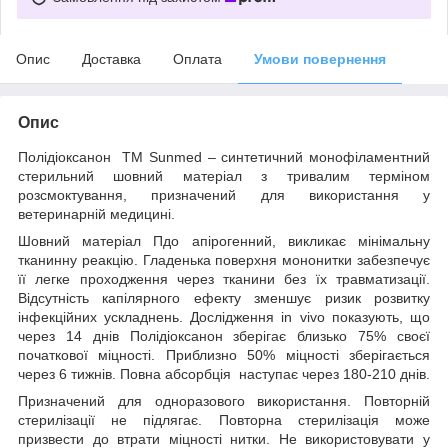
Опис
Доставка
Оплата
Умови повернення
Опис
Полідіоксанон ТМ Sunmed – синтетичний монофіламентний
стерильний шовний матеріал з тривалим терміном
розсмоктування, призначений для використання у
ветеринарній медицині.
Шовний матеріал Пдо апірогенний, викликає мінімальну
тканинну реакцію. Гладенька поверхня мононитки забезпечує
її легке проходження через тканини без їх травматизації.
Відсутність капілярного ефекту зменшує ризик розвитку
інфекційних ускладнень. Дослідження in vivo показують, що
через 14 днів Полідіоксанон зберігає близько 75% своєї
початкової міцності. Приблизно 50% міцності зберігається
через 6 тижнів. Повна абсорбція наступає через 180-210 днів.
Призначений для одноразового використання. Повторній
стерилізації не підлягає. Повторна стерилізація може
призвести до втрати міцності нитки. Не використовувати у