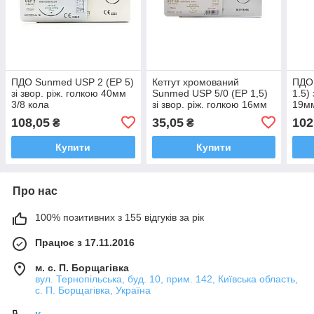
ПДО Sunmed USP 2 (EP 5)
Кетгут хромований
ПДО
зі звор. ріж. голкою 40мм
Sunmed USP 5/0 (EP 1,5)
1.5) 
3/8 кола
зі звор. ріж. голкою 16мм
19мм
3/8 кола
108,05
35,05
102
₴
₴
Купити
Купити
Про нас
100% позитивних з 155 відгуків за рік
Працює з 17.11.2016
м. с. П. Борщагівка
вул. Тернопільська, буд. 10, прим. 142, Київська область,
с. П. Борщагівка, Україна