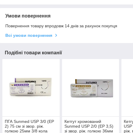
Умови повернення
Повернення товару впродовж 14 днів за рахунок покупця
Всі умови повернення
Подібні товари компанії
ПГА Sunmed USP 3/0 (EP
Кетгут хромований
Кетг
2) 75 см зі звор. ріж.
Sunmed USP 2/0 (EP 3,5)
USP 
голкою 25мм 3/8 кола
зі звор. ріж. голкою 36мм
ріж.