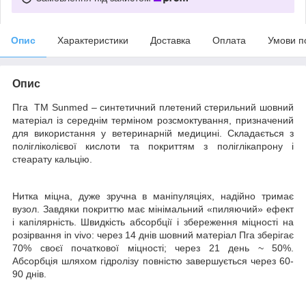
Опис
Характеристики
Доставка
Оплата
Умови п
Опис
Пга ТМ Sunmed – синтетичний плетений стерильний шовний
матеріал із середнім терміном розсмоктування, призначений
для використання у ветеринарній медицині. Складається з
полігліколієвої кислоти та покриттям з поліглікапрону і
стеарату кальцію.
Нитка міцна, дуже зручна в маніпуляціях, надійно тримає
вузол. Завдяки покриттю має мінімальний «пиляючий» ефект
і капілярність. Швидкість абсорбції і збереження міцності на
розірвання in vivo: через 14 днів шовний матеріал Пга зберігає
70% своєї початкової міцності; через 21 день ~ 50%.
Абсорбція шляхом гідролізу повністю завершується через 60-
90 днів.