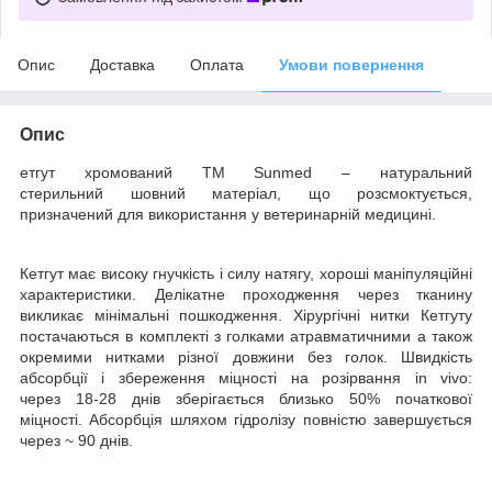
Опис
Доставка
Оплата
Умови повернення
Опис
етгут хромований ТМ Sunmed – натуральний
стерильний шовний матеріал, що розсмоктується,
призначений для використання у ветеринарній медицині.
Кетгут має високу гнучкість і силу натягу, хороші маніпуляційні
характеристики. Делікатне проходження через тканину
викликає мінімальні пошкодження. Хірургічні нитки Кетгуту
постачаються в комплекті з голками атравматичними а також
окремими нитками різної довжини без голок. Швидкість
абсорбції і збереження міцності на розірвання in vivo:
через 18-28 днів зберігається близько 50% початкової
міцності. Абсорбція шляхом гідролізу повністю завершується
через ~ 90 днів.