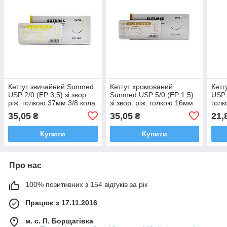
Кетгут звичайний Sunmed
Кетгут хромований
Кетг
USP 2/0 (EP 3,5) зі звор.
Sunmed USP 5/0 (EP 1,5)
USP 
ріж. голкою 37мм 3/8 кола
зі звор. ріж. голкою 16мм
голк
3/8 кола
35,05
35,05
21,
₴
₴
Купити
Купити
Про нас
100% позитивних з 154 відгуків за рік
Працює з 17.11.2016
м. с. П. Борщагівка