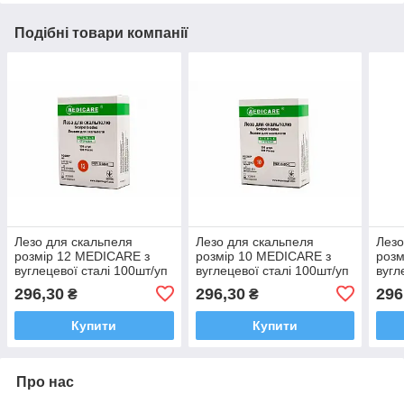
Подібні товари компанії
Лезо для скальпеля
Лезо для скальпеля
Лезо
розмір 12 MEDICARE з
розмір 10 MEDICARE з
розм
вуглецевої сталі 100шт/уп
вуглецевої сталі 100шт/уп
вугл
296,30
296,30
296
₴
₴
Купити
Купити
Про нас