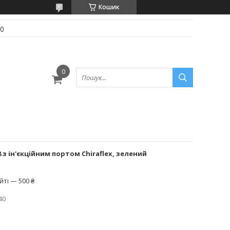
Кошик
70
з ін'єкційним портом Chiraflex, зелений
ті — 500 ₴
40