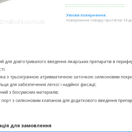
повернення товару протягом 14 д
й для довготривалого введення лікарських препаратів в перифери
ті:
лка з трьохгранною атривматичною заточкою силіконовим покри
льця для забезпечення легкої і надійної фіксації;
ний з біосу
м
існих матеріалів
;
ий порт з силіконовим клапаном для додаткового введення препар
ація для замовлення