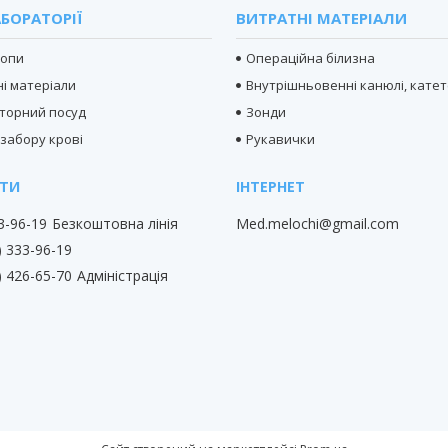
БОРАТОРІЇ
ВИТРАТНІ МАТЕРІАЛИ
копи
Операційна білизна
і матеріали
Внутрішньовенні канюлі, кате
торний посуд
Зонди
 забору крові
Рукавички
33-96-19
Безкоштовна лінія
Med.melochi@gmail.com
) 333-96-19
) 426-65-70
Адміністрація