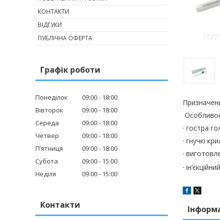
КОНТАКТИ
ВІДГУКИ
ПУБЛІЧНА ОФЕРТА
Графік роботи
Понеділок
09:00
18:00
Призначени
Вівторок
09:00
18:00
Особливос
Середа
09:00
18:00
·
гостра го
Четвер
09:00
18:00
·
гнучкі кри
Пʼятниця
09:00
18:00
·
виготовле
Субота
09:00
15:00
·
ін’єкційн
Неділя
09:00
15:00
Контакти
Інформ