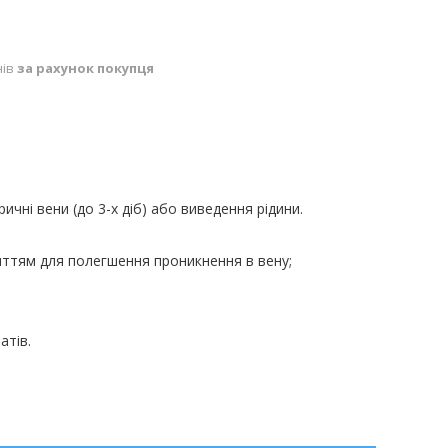
нів
за рахунок покупця
чні вени (до 3-х діб) або виведення рідини.
ттям для полегшення проникнення в вену;
атів.