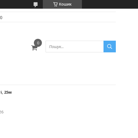
Кошик
70
і, 25м
26