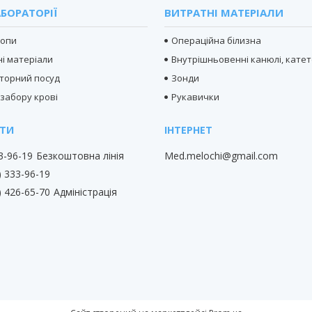
БОРАТОРІЇ
ВИТРАТНІ МАТЕРІАЛИ
копи
Операційна білизна
і матеріали
Внутрішньовенні канюлі, кате
торний посуд
Зонди
 забору крові
Рукавички
33-96-19
Безкоштовна лінія
Med.melochi@gmail.com
) 333-96-19
) 426-65-70
Адміністрація