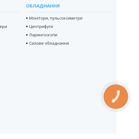
ОБЛАДНАННЯ
Монітори, пульсоксиметри
тери
Центрифуги
Ларингоскопи
Силове обладнання
КНОПКА
ЗВ'ЯЗКУ