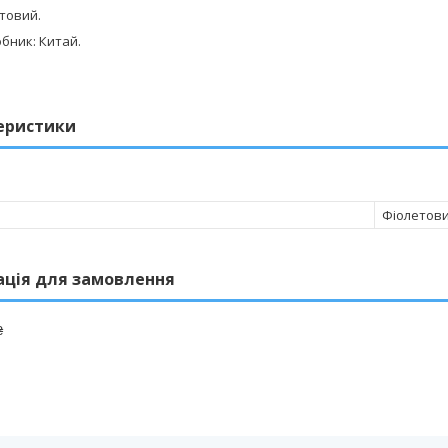
етовий.
бник: Китай.
еристики
Фіолетов
ація для замовлення
₴