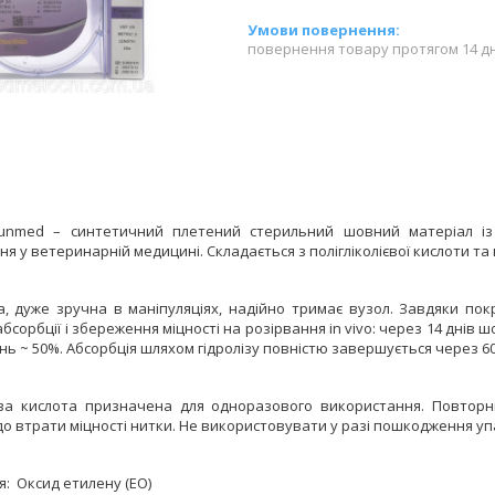
повернення товару протягом 14 д
nmed – синтетичний плетений стерильний шовний матеріал із 
я у ветеринарній медицині. Складається з полігліколієвої кислоти та 
а, дуже зручна в маніпуляціях, надійно тримає вузол. Завдяки пок
бсорбції і збереження міцності на розірвання in vivo: через 14 днів ш
нь ~ 50%. Абсорбція шляхом гідролізу повністю завершується через 60-
ева кислота призначена для одноразового використання. Повторній
о втрати міцності нитки. Не використовувати у разі пошкодження упа
я: Оксид етилену (ЕО)