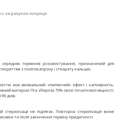
нів
за рахунок покупця
середнім терміном розсмоктування, призначений для
покриттям з поліглікапрону і стеарату кальцію.
риттю має мінімальний «пиляючий» ефект і капілярність.
овний матеріал Пга зберігає 70% своєї початкової міцності;
90 днів.
 стерилізації не підлягає. Повторна стерилізація може
ковки та після закінчення терміну придатності.