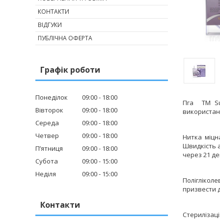
КОНТАКТИ
ВІДГУКИ
ПУБЛІЧНА ОФЕРТА
Графік роботи
Понеділок
09:00
18:00
Пга ТМ Su
Вівторок
09:00
18:00
використанн
Середа
09:00
18:00
Четвер
09:00
18:00
Нитка міцн
Швидкість а
Пʼятниця
09:00
18:00
через 21 де
Субота
09:00
15:00
Неділя
09:00
15:00
Поліглікол
призвести д
Контакти
Стерилізаці