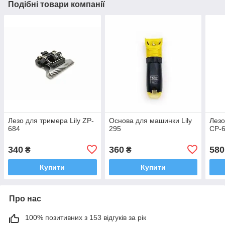
Подібні товари компанії
Лезо для тримера Lily ZP-
Основа для машинки Lily
Лезо
684
295
CP-
340
360
580
₴
₴
Купити
Купити
Про нас
100% позитивних з 153 відгуків за рік