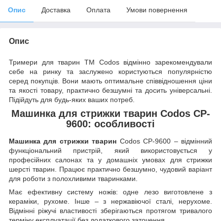
Опис
Доставка
Оплата
Умови повернення
Опис
Тримери для тварин ТМ Codos відмінно зарекомендували
себе на ринку та заслужено користуються популярністю
серед покупців. Вони мають оптимальне співвідношення ціни
та якості товару, практично безшумні та досить універсальні.
Підійдуть для будь-яких ваших потреб.
Машинка для стрижки тварин Codos CP-
9600: особливості
Машинка для стрижки тварин
Codos CP-9600 – відмінний
функціональний пристрій, який використовується у
професійних салонах та у домашніх умовах для стрижки
шерсті тварин. Працює практично безшумно, чудовий варіант
для роботи з полохливими тваринками.
Має ефективну систему ножів: одне лезо виготовлене з
кераміки, рухоме. Інше – з нержавіючої сталі, нерухоме.
Відмінні ріжучі властивості зберігаються протягом тривалого
терміну експлуатації без додаткового заточення.