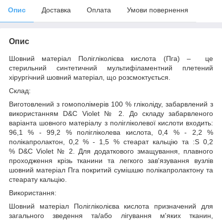
Опис
Доставка
Оплата
Умови повернення
Опис
Шовний матеріал Полігліколієва кислота (Пга) – це
стерильний синтетичний мультифіламентний плетений
хірургічний шовний матеріал, що розсмоктується.
Склад:
Виготовлений з гомополімерів 100 % гліколіду, забарвлений з
використанням D&C Violet № 2. До складу забарвленого
варіанта шовного матеріалу з полігліколевої кислоти входить:
96,1 % - 99,2 % полігліколева кислота, 0,4 % - 2,2 %
полікапролактон, 0,2 % - 1,5 % стеарат кальцію та :S 0,2
% D&C Violet № 2. Для додаткового змащування, плавного
проходження крізь тканини та легкого зав'язування вузлів
шовний матеріал Пга покритий сумішшю полікапролактону та
стеарату кальцію.
Використання:
Шовний матеріал Полігліколієва кислота призначений для
загального зведення та/або лігування м'яких тканин,