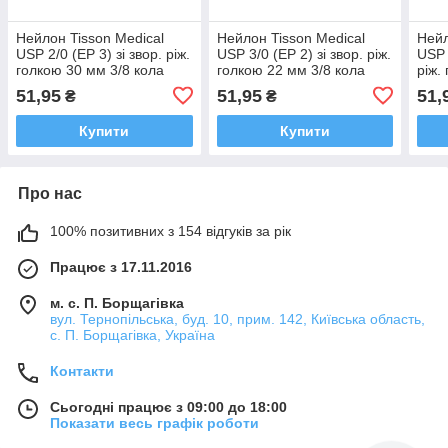
Нейлон Tisson Medical
Нейлон Tisson Medical
Нейл
USP 2/0 (EP 3) зі звор. ріж.
USP 3/0 (EP 2) зі звор. ріж.
USP 
голкою 30 мм 3/8 кола
голкою 22 мм 3/8 кола
ріж.
51,95
51,95
51,
₴
₴
Купити
Купити
Про нас
100% позитивних з 154 відгуків за рік
Працює з 17.11.2016
м. с. П. Борщагівка
вул. Тернопільська, буд. 10, прим. 142, Київська область,
с. П. Борщагівка, Україна
Контакти
Сьогодні працює з 09:00 до 18:00
Показати весь графік роботи