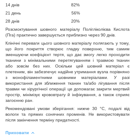
14 днів 82%
21 день 56%
28 днів 20%
Розсмоктування шовного матеріалу Полігліколієва Кислота
(Пга) практично завершується приблизно через 90 днів.
Клінічні переваги цього шовного матеріалу полягають у тому,
що його покриття створює гладку поверхню, тим самим
зменшуючи коефіцієнт тертя, що дає змогу легко проходити
тканини з мінімальними перетягуванням і травмою тканин
або зовсім без них. Оскільки цей шовний матеріал є
плетеним, він забезпечує надійне утримання вузла порівняно
з монофіламентними шовними матеріалами. У разі
використання для зближення тканин та/або лігування після
травми чи хірургічної операції це допомагає закрити мертвий
простір, мінімізує крововтрату й інфікування, а також сприяє
загоєнню ран.
Рекомендовані умови зберігання: нижче 30 °C, подалі від
вологи та прямих сонячних променів. Не використовувати
після закінчення терміну придатності.
Приховати