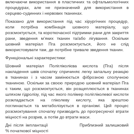
включаючи використання в пластичних та офтальмологічних
процедурах, але не призначений для використання в
серцево-судинних і нервових тканинах.
Показано для використання під час хірургічних процедур,
коли потрібна комбінація шовного матеріалу, що
розсмоктується, та короткочасної підтримки рани для закриття
рани, зведення м'яких тканин та/або лігування. Оскільки
шовний матеріал Пга розсмоктується, його не слід
використовувати там, де потрібне тривале зведення тканин.
Функціональні характеристики:
Шовний матеріал Полігліколієва кислота (Пга) після
накладення швів спочатку спричиняє легку запальну реакцію
в тканинах і з часом замінюється фіброзною сполучною
тканиною. Оскільки за своєю природою шовний матеріал Пга
є таким, що розсмоктується, він розщеплюється в тканинах
шляхом гідролізу, під час якого полімер полігліколевої кислоти
розкладається на гліколеву кислоту, яка зрештою
поглинається та метаболізується в організмі. Цей процес
розсмоктування спочатку призводить до прогресуючої втрати
міцності на розрив, а потім до втрати маси.
Дні після імплантації Приблизний залишковий
% початкової міцності