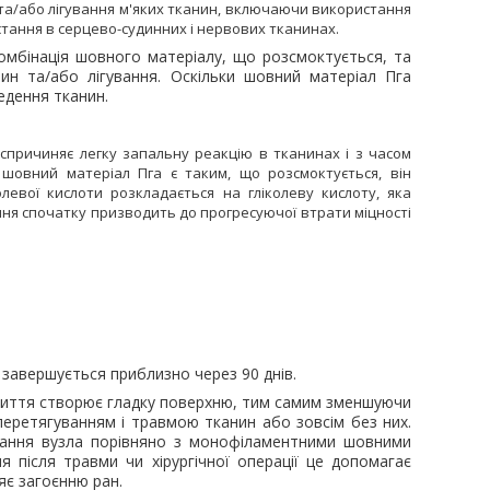
та/або лігування м'яких тканин, включаючи використання
тання в серцево-судинних і нервових тканинах.
комбінація шовного матеріалу, що розсмоктується, та
ин та/або лігування. Оскільки шовний матеріал Пга
едення тканин.
 спричиняє легку запальну реакцію в тканинах і з часом
шовний матеріал Пга є таким, що розсмоктується, він
олевої кислоти розкладається на гліколеву кислоту, яка
ня спочатку призводить до прогресуючої втрати міцності
 завершується приблизно через 90
днів.
криття створює гладку поверхню, тим самим зменшуючи
перетягуванням і травмою тканин або зовсім без них.
имання вузла порівняно з монофіламентними шовними
я після травми чи хірургічної операції це допомагає
яє загоєнню ран.