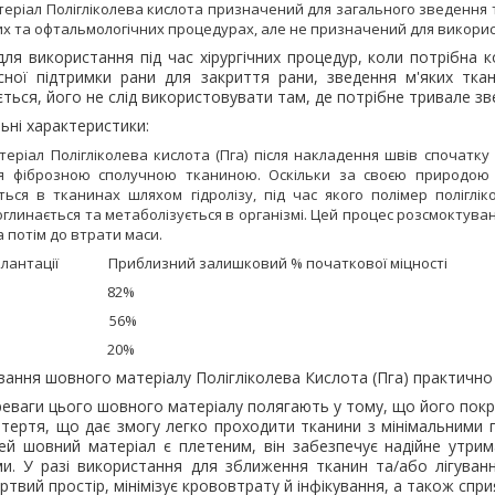
теріал
Полігліколева кислота
призначений для загального зведення 
их та офтальмологічних процедурах, але не призначений для викорис
ля використання під час хірургічних процедур, коли потрібна 
сної підтримки рани для закриття рани, зведення м'яких ткан
ться, його не слід використовувати там, де потрібне тривале зв
ьні характеристики:
еріал Полігліколева кислота (Пга) після накладення швів спочатку
я фіброзною сполучною тканиною. Оскільки за своєю природою 
ься в тканинах шляхом гідролізу, під час якого полімер поліглік
линається та метаболізується в організмі.
Цей процес розсмоктуван
а потім до втрати маси.
 імплантації Приблизний залишковий %
початкової міцності
нів 82%
ень 56%
нів 20%
ання шовного матеріалу Полігліколева Кислота (Пга) практично
ереваги цього шовного матеріалу полягають у тому, що його по
 тертя, що дає змогу легко проходити тканини з мінімальними 
цей шовний матеріал є плетеним, він забезпечує надійне утр
и. У разі використання для зближення тканин та/або лігуванн
ртвий простір, мінімізує крововтрату й інфікування, а також спри