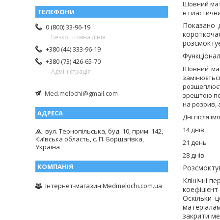
Шовний ма
в пластичн
Показано д
0 (800) 33-96-19
короткоча
Безкоштовна лінія
розсмоктує
+380 (44) 333-96-19
Функціонал
+380 (73) 426-65-70
Шовний мат
Адміністрація
замінюєтьс
розщеплюєт
Med.melochi@gmail.com
зрештою пог
на розрив, 
Дні після
14 д
вул. Тернопільська, буд. 10, прим. 142,
Київська область, с. П. Борщагівка,
21 д
Україна
28 д
Розсмоктув
Клінічні п
Інтернет-магазин Medmelochi.com.ua
коефіцієнт
Оскільки 
матеріалам
закрити ме