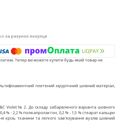
нів
за рахунок покупця
платежі. Тепер ви можете купити будь-який товар не
ьтифіламентний плетений хірургічний шовний матеріал,
&
C
Violet
№ 2. До складу забарвленого варіант
а
шовного
0,4 % - 2,2 % полікапролактон, 0,2 % - 1,5 % стеарат кальцію
 крізь тканини та легкого зав'язування вузлів шовний