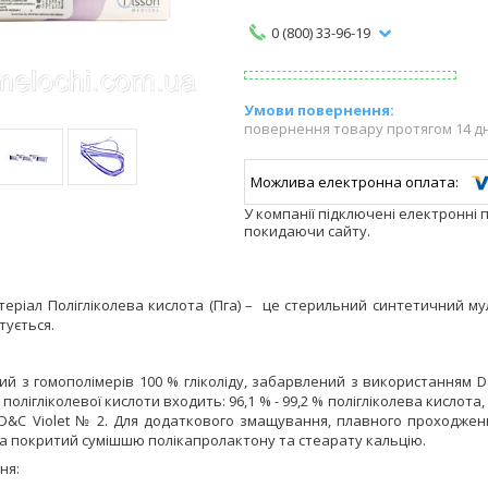
0 (800) 33-96-19
повернення товару протягом 14 д
У компанії підключені електронні 
покидаючи сайту.
теріал
Полігліколева кислота
(Пга)
– це стерильний синтетичний мул
тується.
ий з гомополімерів 100 % гліколіду, забарвлений з використанням
D
полігліколевої кислоти входить: 96,1 % - 99,2 % полігліколева кислота, 
D
&
C
Violet
№ 2. Для додаткового змащування, плавного проходження
га покритий сумішшю полікапролактону та стеарату кальцію.
ня: