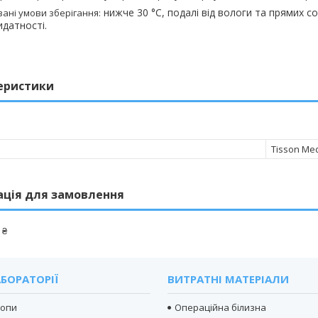
нижче 30 °
C
, подалі від вологи та прямих с
ані умови зберігання:
идатності.
еристики
Tisson Med
ація для замовлення
 ₴
БОРАТОРІЇ
ВИТРАТНІ МАТЕРІАЛИ
копи
Операційна білизна