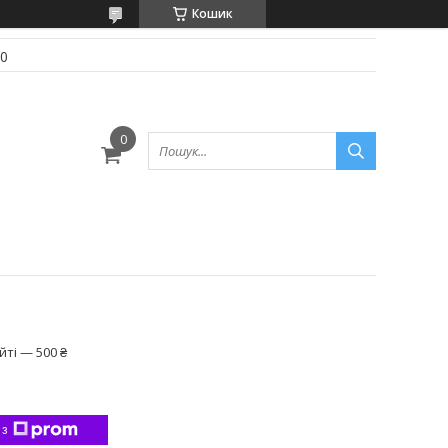
Кошик
70
ті — 500 ₴
 з