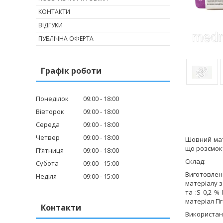
КОНТАКТИ
ВІДГУКИ
ПУБЛІЧНА ОФЕРТА
Графік роботи
Понеділок
09:00
18:00
Вівторок
09:00
18:00
Середа
09:00
18:00
Четвер
09:00
18:00
Шовний ма
що розсмок
Пʼятниця
09:00
18:00
Склад:
Субота
09:00
15:00
Виготовлен
Неділя
09:00
15:00
матеріалу з 
та :
S
0,2 %
матеріал П
Контакти
Використан