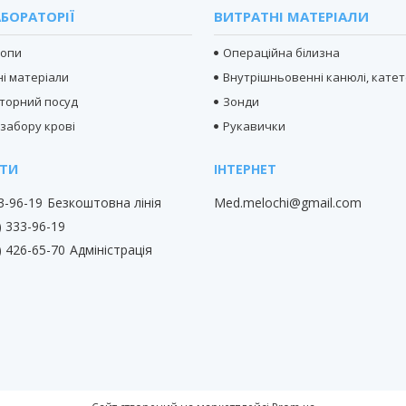
БОРАТОРІЇ
ВИТРАТНІ МАТЕРІАЛИ
копи
Операційна білизна
і матеріали
Внутрішньовенні канюлі, кате
торний посуд
Зонди
 забору крові
Рукавички
33-96-19
Безкоштовна лінія
Med.melochi@gmail.com
) 333-96-19
) 426-65-70
Адміністрація