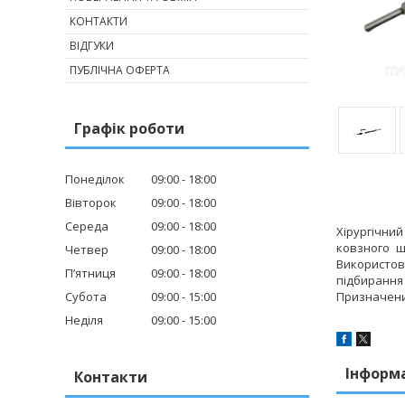
КОНТАКТИ
ВІДГУКИ
ПУБЛІЧНА ОФЕРТА
Графік роботи
Понеділок
09:00
18:00
Вівторок
09:00
18:00
Середа
09:00
18:00
Хірургічни
ковзного щ
Четвер
09:00
18:00
Використов
Пʼятниця
09:00
18:00
підбирання 
Субота
09:00
15:00
Призначени
Неділя
09:00
15:00
Інформ
Контакти