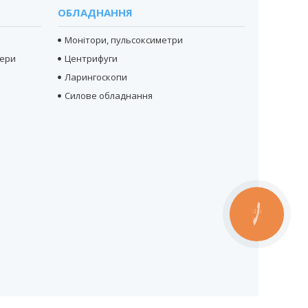
ОБЛАДНАННЯ
Монітори, пульсоксиметри
тери
Центрифуги
Ларингоскопи
Силове обладнання
КНОПКА
ЗВ'ЯЗКУ