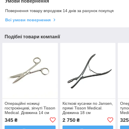
Умови повернення
Повернення товару впродовж 14 днів за рахунок покупця
Всі умови повернення
Подібні товари компанії
Операційні ножиці
Кісткові кусачки по Jansen,
Опер
гострокінцеві, зігнуті Tisson
прямі Tisson Medical.
тупок
Medical. Довжина 14 см
Довжина 18 см
Medi
345
2 750
325
₴
₴