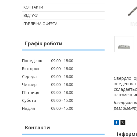
КОНТАКТИ
ВІДГУКИ
ПУБЛІЧНА ОФЕРТА
Графік роботи
Понеділок
09:00
18:00
Вівторок
09:00
18:00
Середа
09:00
18:00
Свердло о
введення г
Четвер
09:00
18:00
складаєтьс
Пʼятниця
09:00
18:00
плазменни
Субота
09:00
15:00
Інструмент
регламенту
Неділя
09:00
15:00
Контакти
Інформ