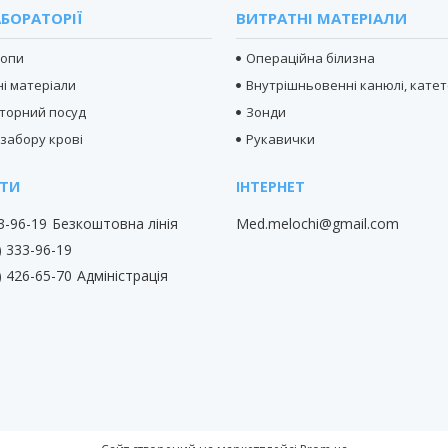
БОРАТОРІЇ
ВИТРАТНІ МАТЕРІАЛИ
копи
Операційна білизна
і матеріали
Внутрішньовенні канюлі, кате
торний посуд
Зонди
 забору крові
Рукавички
33-96-19
Безкоштовна лінія
Med.melochi@gmail.com
) 333-96-19
) 426-65-70
Адміністрація