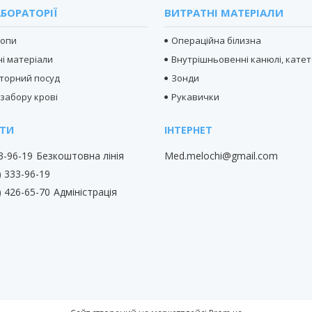
БОРАТОРІЇ
ВИТРАТНІ МАТЕРІАЛИ
копи
Операційна білизна
і матеріали
Внутрішньовенні канюлі, кате
торний посуд
Зонди
 забору крові
Рукавички
33-96-19
Безкоштовна лінія
Med.melochi@gmail.com
) 333-96-19
) 426-65-70
Адміністрація