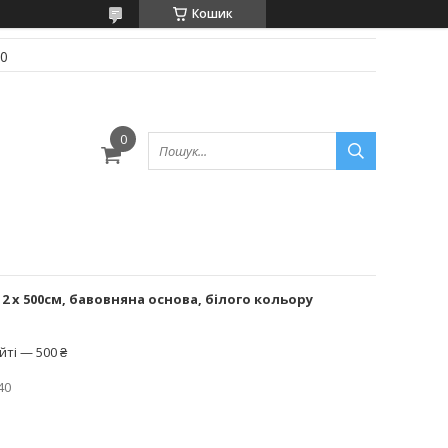
Кошик
70
 х 500cм, бавовняна основа, білого кольору
ті — 500 ₴
40