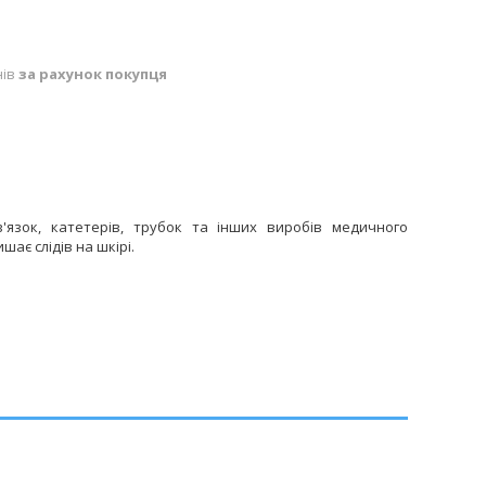
нів
за рахунок покупця
в'язок, катетерів, трубок та інших виробів медичного
ає слідів на шкірі.