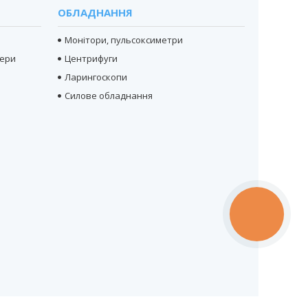
ОБЛАДНАННЯ
Монітори, пульсоксиметри
тери
Центрифуги
Ларингоскопи
Силове обладнання
КНОПКА
ЗВ'ЯЗКУ