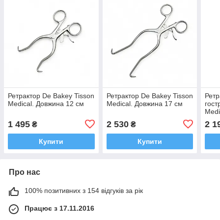
Ретрактор De Bakey Tisson
Ретрактор De Bakey Tisson
Ретр
Medical. Довжина 12 см
Medical. Довжина 17 см
гост
Medi
1 495
2 530
2 1
₴
₴
Купити
Купити
Про нас
100% позитивних з 154 відгуків за рік
Працює з 17.11.2016