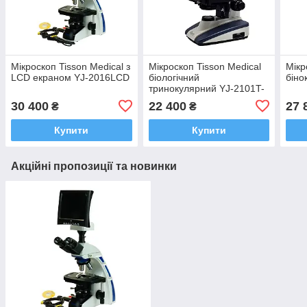
Мікроскоп Tisson Medical з
Мікроскоп Tisson Medical
Мікр
LCD екраном YJ-2016LCD
біологічний
біно
тринокулярний YJ-2101T-
PL (планахромат)
30 400
22 400
27 
₴
₴
Купити
Купити
Акційні пропозиції та новинки