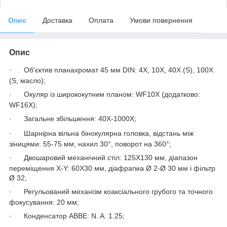
Опис
Доставка
Оплата
Умови повернення
Опис
·
Об’єктив планахромат 45 мм DIN: 4X, 10X, 40X (S), 100X
(S, масло);
·
Окуляр із ширококутним планом: WF10X (додатково:
WF16X);
·
Загальне збільшення: 40X-1000X;
·
Шарнірна вільна бінокулярна головка, відстань між
зіницями: 55-75 мм; нахил 30°, поворот на 360°;
·
Двошаровий механічний стіл: 125X130 мм, діапазон
переміщення X-Y: 60X30 мм, діафрагма Ø 2-Ø 30 мм і фільтр
Ø 32;
·
Регульований механізм коаксіального грубого та точного
фокусування: 20 мм;
·
Конденсатор ABBE: N. A. 1.25;