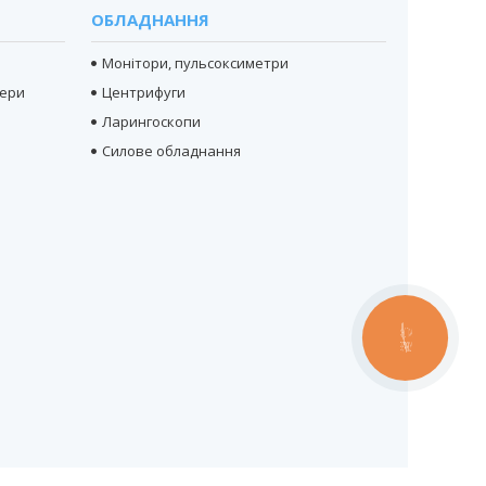
ОБЛАДНАННЯ
Монітори, пульсоксиметри
тери
Центрифуги
Ларингоскопи
Силове обладнання
КНОПКА
ЗВ'ЯЗКУ