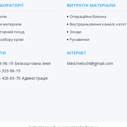
БОРАТОРІЇ
ВИТРАТНІ МАТЕРІАЛИ
копи
Операційна білизна
і матеріали
Внутрішньовенні канюлі, кате
торний посуд
Зонди
 забору крові
Рукавички
33-96-19
Безкоштовна лінія
Med.melochi@gmail.com
) 333-96-19
) 426-65-70
Адміністрація