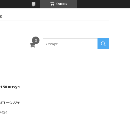
Кошик
70
Н 50 шт/уп
ті — 500 ₴
7454