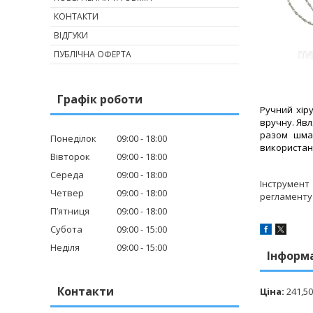
КОНТАКТИ
ВІДГУКИ
ПУБЛІЧНА ОФЕРТА
Графік роботи
Ручний хір
вручну. Яв
разом шмат
Понеділок
09:00
18:00
використан
Вівторок
09:00
18:00
Середа
09:00
18:00
Інструмент
Четвер
09:00
18:00
регламенту 
Пʼятниця
09:00
18:00
Субота
09:00
15:00
Неділя
09:00
15:00
Інформ
Контакти
Ціна:
241,50