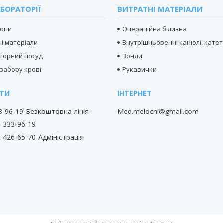
БОРАТОРІЇ
ВИТРАТНІ МАТЕРІАЛИ
копи
Операційна білизна
і матеріали
Внутрішньовенні канюлі, кате
торний посуд
Зонди
 забору крові
Рукавички
33-96-19
Безкоштовна лінія
Med.melochi@gmail.com
) 333-96-19
) 426-65-70
Адміністрація