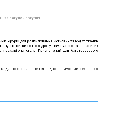
нів
за рахунок покупця
ній хірургії для розпилювання кісткових/твердих тканин
иконують витки тонкого дроту, намотаного на 2—3 звитих
а нержавіюча сталь. Призначений для багаторазового
в медичного призначення згідно з вимогами Технічного