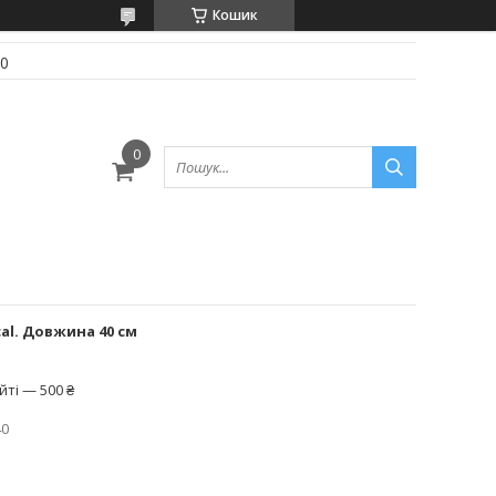
Кошик
70
cal. Довжина 40 см
ті — 500 ₴
40