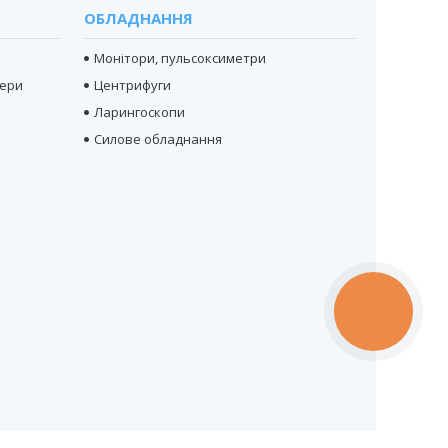
ОБЛАДНАННЯ
Монітори, пульсоксиметри
тери
Центрифуги
Ларингоскопи
Силове обладнання
КНОПКА
ЗВ'ЯЗКУ