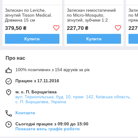
Затискач по Leriche,
Затискач гемостатичний
Зати
зігнутий Tisson Medical.
по Micro-Mosquito,
по M
Довжина 15 cм
зігнутий, зубчики 1:2
прям
Tisson Medical. Довжина
Tiss
379,50
227,70
227
₴
₴
10 см
10 с
Купити
Купити
Про нас
100% позитивних з 154 відгуків за рік
Працює з 17.11.2016
м. с. П. Борщагівка
вул. Тернопільська, буд. 10, прим. 142, Київська область,
с. П. Борщагівка, Україна
Контакти
Сьогодні працює з 09:00 до 15:00
Показати весь графік роботи