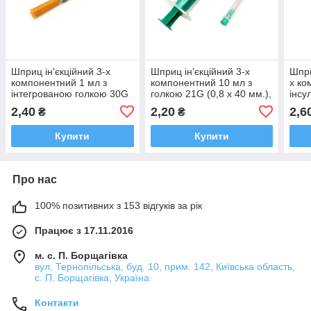
Шприц ін'єкційний 3-х
Шприц ін’єкційний 3-х
Шпри
компонентний 1 мл з
компонентний 10 мл з
х ко
інтегрованою голкою 30G
голкою 21G (0,8 х 40 мм.),
інсу
(0.3х13 мм), U-100
Luer Slip ALEXPHARM
стер
2,40
2,20
2,6
₴
₴
ALEXPHARM
інте
(0,3
Купити
Купити
Про нас
100% позитивних з 153 відгуків за рік
Працює з 17.11.2016
м. с. П. Борщагівка
вул. Тернопільська, буд. 10, прим. 142, Київська область,
с. П. Борщагівка, Україна
Контакти