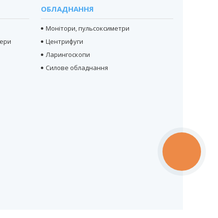
ОБЛАДНАННЯ
Монітори, пульсоксиметри
тери
Центрифуги
Ларингоскопи
Силове обладнання
КНОПКА
ЗВ'ЯЗКУ