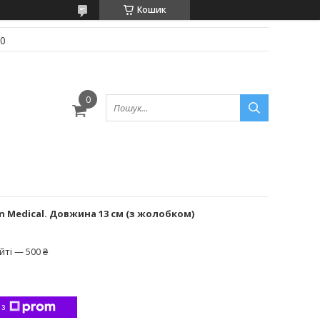
Кошик
70
 Medical. Довжина 13 см (з жолобком)
ті — 500 ₴
 з