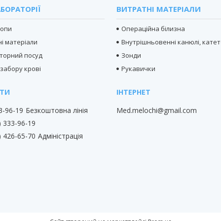
БОРАТОРІЇ
ВИТРАТНІ МАТЕРІАЛИ
копи
Операційна білизна
і матеріали
Внутрішньовенні канюлі, кате
торний посуд
Зонди
 забору крові
Рукавички
33-96-19
Безкоштовна лінія
Med.melochi@gmail.com
) 333-96-19
) 426-65-70
Адміністрація