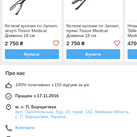
Кісткові кусачки по Jansen,
Кісткові кусачки по Jansen,
Ножи
зігнуті Tisson Medical.
прямі Tisson Medical.
Still
Довжина 18 см
Довжина 18 см
Medi
2 750
2 750
470
₴
₴
Купити
Купити
Про нас
100% позитивних з 155 відгуків за рік
Працює з 17.11.2016
м. с. П. Борщагівка
вул. Тернопільська, буд. 10, прим. 142, Київська область,
с. П. Борщагівка, Україна
Контакти