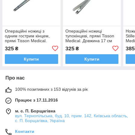
Операційні ножиці з
Операційні ножиці
Ножи
одним гострим кінцем,
тупокінцеві, прямі Tisson
Still
прямі Tisson Medical.
Medical. Довжина 17 см
Medi
Довжина 17 см
325
325
385
₴
₴
Купити
Купити
Про нас
100% позитивних з 153 відгуків за рік
Працює з 17.11.2016
м. с. П. Борщагівка
вул. Тернопільська, буд. 10, прим. 142, Київська область,
с. П. Борщагівка, Україна
Контакти