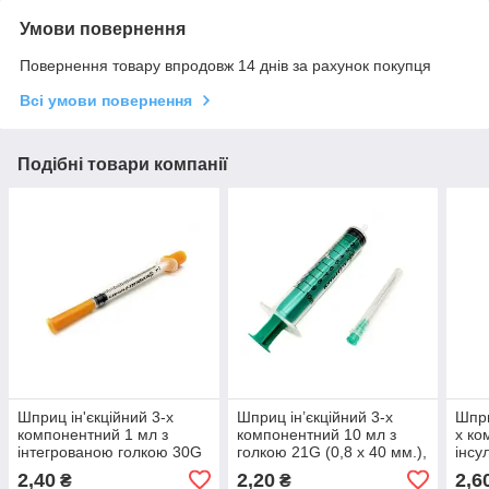
Умови повернення
Повернення товару впродовж 14 днів за рахунок покупця
Всі умови повернення
Подібні товари компанії
Шприц ін'єкційний 3-х
Шприц ін’єкційний 3-х
Шпри
компонентний 1 мл з
компонентний 10 мл з
х ко
інтегрованою голкою 30G
голкою 21G (0,8 х 40 мм.),
інсу
(0.3х13 мм), U-100
Luer Slip ALEXPHARM
стер
2,40
2,20
2,6
₴
₴
ALEXPHARM
інте