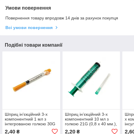
Умови повернення
Повернення товару впродовж 14 днів за рахунок покупця
Всі умови повернення
Подібні товари компанії
Шприц ін'єкційний 3-х
Шприц ін’єкційний 3-х
Шпри
компонентний 1 мл з
компонентний 10 мл з
х ко
інтегрованою голкою 30G
голкою 21G (0,8 х 40 мм.),
інсу
(0.3х13 мм), U-100
Luer Slip ALEXPHARM
стер
2,40
2,20
2,6
₴
₴
ALEXPHARM
інте