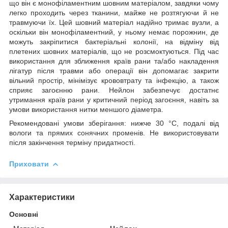
що він є монофіламентним
шовним матеріалом, завдяки чому
легко проходить через тканини, майже не розтягуючи й не
травмуючи їх. Цей шовний матеріал надійно тримає вузли, а
оскільки він
монофіламентний,
у ньому немає порожнин, де
можуть закріпитися бактеріальні колонії, на відміну від
плетених шовних матеріалів, що не розсмоктуються. Під час
використання для
зближення країв рани
та/або накладення
лігатур після травми або операції він допомагає закрити
вільний простір, мінімізує крововтрату та інфекцію, а також
сприяє загоєнню рани. Нейлон забезпечує достатнє
утримання країв рани у критичний період загоєння, навіть за
умови використання нитки меншого діаметра.
Рекомендовані умови зберігання:
нижче 30 °
C
, подалі від
вологи та прямих сонячних променів. Не використовувати
після закінчення терміну придатності.
Приховати
Характеристики
Основні