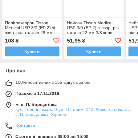
Поліглекапрон Tisson
Нейлон Tisson Medical
Нейл
Medical USP 3/0 (EP 2) зі
USP 3/0 (EP 2) зі звор. ріж.
USP 
звор. ріж. голкою 26 мм
голкою 22 мм 3/8 кола
ріж.
3/8 кола (для
108
51,95
51,
₴
₴
ветеринарної медицини)
Купити
Купити
Про нас
100% позитивних з 155 відгуків за рік
Працює з 17.11.2016
м. с. П. Борщагівка
вул. Тернопільська, буд. 10, прим. 142, Київська область,
с. П. Борщагівка, Україна
Контакти
Сьогодні працює з 09:00 до 15:00