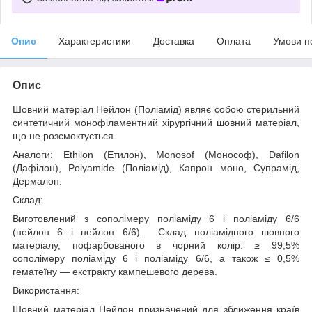
Опис
Характеристики
Доставка
Оплата
Умови п
Опис
Шовний матеріал
Нейлон (Поліамід)
являє собою стерильний
синтетичний моно
філаментний
хірургічний шовний матеріал,
що не розсмоктується.
Аналоги:
Ethilon (Етилон), Monosof (Монософ), Dafilon
(Дафілон), Polyamide (Поліамід), Капрон моно, Супрамід,
Дермалон.
Склад:
Виготовлений з сополімеру поліаміду 6 і поліаміду 6/6
(нейлон 6 і нейлон 6/6). Склад поліамідного шовного
матеріалу, пофарбованого в чорний колір: ≥ 99,5%
сополімеру поліаміду 6 і поліаміду 6/6, а також ≤ 0,5%
гематеїну — екстракту кампешевого дерева.
Використання:
Шовний матеріал Нейлон призначений для
зближення країв