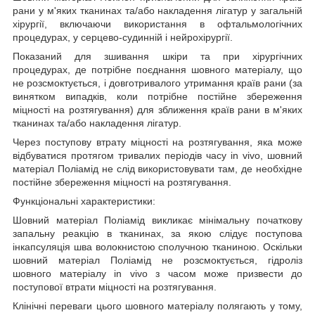
рани у
м'яких тканин
ах
та/або накладення лігатур у загальній
хірургії, включаючи використання в офтальмологічних
процедурах, у серцево-судинній і нейрохірургії.
Показаний для зшивання шкіри та при хірургічних
процедурах, де потрібне поєднання шовного матеріалу, що
не розсмоктується, і довготривалого утримання країв рани (за
винятком випадків, коли потрібне постійне збереження
міцності на розтягування) для
зближення країв рани в
м'яких
тканин
ах
та/або накладення лігатур.
Через поступову втрату міцності на розтягування, яка може
відбуватися протягом тривалих періодів часу
in
vivo
, шовний
матеріал Поліамід не слід використовувати там, де необхідне
постійне збереження міцності на розтягування.
Функціональні характеристики:
Шовний матеріал Поліамід викликає мінімальну початкову
запальну реакцію в тканинах, за якою слідує поступова
інкапсуляція шва волокнистою сполучною тканиною. Оскільки
шовний матеріал Поліамід не розсмоктується, гідроліз
шовного матеріалу
in
vivo
з часом може призвести до
поступової втрати міцності на розтягування.
Клінічні переваги цього шовного матеріалу полягають у тому,