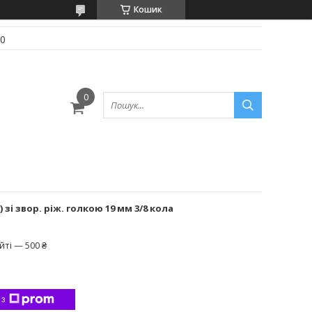
Кошик
70
5) зі звор. ріж. голкою 19 мм 3/8 кола
ті — 500 ₴
 з