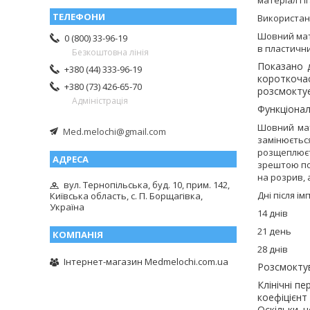
Використан
Шовний ма
0 (800) 33-96-19
в пластичн
Безкоштовна лінія
Показано д
+380 (44) 333-96-19
короткоча
+380 (73) 426-65-70
розсмоктує
Адміністрація
Функціонал
Шовний мат
Med.melochi@gmail.com
замінюєтьс
розщеплюєт
зрештою пог
на розрив, 
вул. Тернопільська, буд. 10, прим. 142,
Дні після
Київська область, с. П. Борщагівка,
Україна
14 д
21 д
28 д
Інтернет-магазин Medmelochi.com.ua
Розсмоктув
Клінічні п
коефіцієнт
Оскільки 