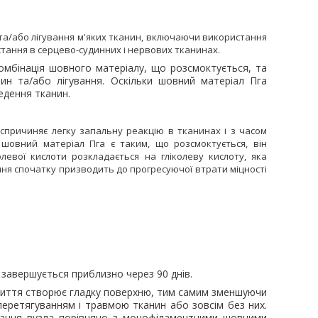
та/або лігування м'яких тканин, включаючи використання
тання в серцево-судинних і нервових тканинах.
комбінація шовного матеріалу, що розсмоктується, та
ин та/або лігування. Оскільки шовний матеріал Пга
едення тканин.
 спричиняє легку запальну реакцію в тканинах і з часом
шовний матеріал Пга є таким, що розсмоктується, він
олевої кислоти розкладається на гліколеву кислоту, яка
ня спочатку призводить до прогресуючої втрати міцності
 завершується приблизно через 90
днів.
криття створює гладку поверхню, тим самим зменшуючи
перетягуванням і травмою тканин або зовсім без них.
имання вузла порівняно з монофіламентними шовними