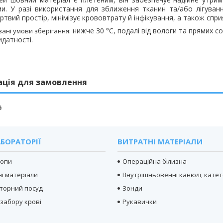
и. У разі використання для зближення тканин та/або лігуванн
ртвий простір, мінімізує крововтрату й інфікування, а також спри
нижче 30 °
C
, подалі від вологи та прямих с
ані умови зберігання:
идатності.
ація для замовлення
₴
БОРАТОРІЇ
ВИТРАТНІ МАТЕРІАЛИ
копи
Операційна білизна
і матеріали
Внутрішньовенні канюлі, кате
торний посуд
Зонди
 забору крові
Рукавички