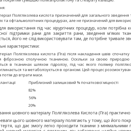
ня:
теріал
Полігліколева кислота
призначений для загального зведення 
их та офтальмологічних процедурах, але не призначений для викорис
ля використання під час хірургічних процедур, коли потрібна 
сної підтримки рани для закриття рани, зведення м'яких ткан
ться, його не слід використовувати там, де потрібне тривале зв
ьні характеристики:
еріал Полігліколева кислота (Пга) після накладення швів спочатку
я фіброзною сполучною тканиною. Оскільки за своєю природою 
ься в тканинах шляхом гідролізу, під час якого полімер поліглік
линається та метаболізується в організмі.
Цей процес розсмоктуван
а потім до втрати маси.
 імплантації Приблизний залишковий %
початкової міцності
нів 82%
ень 56%
нів 20%
ання шовного матеріалу Полігліколева Кислота (Пга) практично
ереваги цього шовного матеріалу полягають у тому, що його по
 тертя, що дає змогу легко проходити тканини з мінімальними 
цей шовний матеріал є плетеним, він забезпечує надійне утр