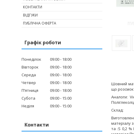
КОНТАКТИ
ВІДГУКИ
ПУБЛІЧНА ОФЕРТА
Графік роботи
Понеділок
09:00
18:00
Вівторок
09:00
18:00
Середа
09:00
18:00
Четвер
09:00
18:00
Шовний ма
що розсмок
Пʼятниця
09:00
18:00
Аналоги:
Vi
Субота
09:00
15:00
Поліглеколі
Неділя
09:00
15:00
Склад:
Виготовлен
матеріалу з 
Контакти
та :
S
0,2 %
матеріал П