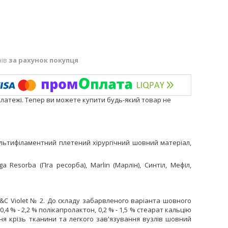
нів
за рахунок покупця
платежі. Тепер ви можете купити будь-який товар не
ьтифіламентний плетений хірургічний шовний матеріал,
, Pga Resorba (Пга ресорба), Marlin (Марлін), Синтіл, Мефіл,
&
C
Violet
№ 2. До складу забарвленого варіант
а
шовного
0,4 % - 2,2 % полікапролактон, 0,2 % - 1,5 % стеарат кальцію
 крізь тканини та легкого зав'язування вузлів шовний