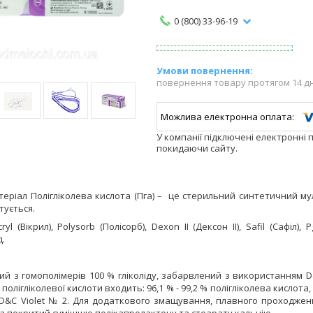
0 (800) 33-96-19
повернення товару протягом 14 д
У компанії підключені електронні 
покидаючи сайту.
теріал
Полігліколева кислота
(Пга)
– це стерильний синтетичний мул
тується.
cryl (Вікрил), Polysorb (Полісорб), Dexon II (Дексон ІІ), Safil (Сафіл)
д.
ий з гомополімерів 100 % гліколіду, забарвлений з використанням
D
полігліколевої кислоти входить: 96,1 % - 99,2 % полігліколева кислота, 
D
&
C
Violet
№ 2. Для додаткового змащування, плавного проходження
га покритий сумішшю полікапролактону та стеарату кальцію.