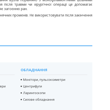
я після травми чи хірургічної операції це допомагає
яє загоєнню ран.
онячних променів. Не використовувати після закінчення
ОБЛАДНАННЯ
Монітори, пульсоксиметри
тери
Центрифуги
Ларингоскопи
Силове обладнання