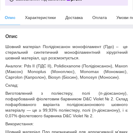
Опис
Характеристики
Доставка
Оплата
Умови п
Опис
Шовний матеріал
Полідіоксанон монофіламент
(Пдо)
– це
стерильний синтетичний монофіламентний хірургічний
шовний матеріал, що розсмоктується.
Аналоги:
Pds II (ПДС II), Polidioxanone (Полідіоксанон), Maxon
(Максон) Monoplus (Моноплюс), Monomax (Мономакс),
Caprolon (Капролон), B
iosyn
(Біосин), M
onosyn
(Моносин).
Склад:
Виготовлений з поліестеру, полі (п-діоксанон
y
),
пофарбований фіолетовим барвником
D
&
C
Violet
№ 2. Склад
пофарбованого варіант
а
полідіоксанонового шовного
матеріалу — це ≥ 99,93% поліестеру, полі (п-діоксанону), і ≤
0,07% фіолетового барвника
D
&
C
Violet
№ 2.
Використання:
Шовний матеріал
Пдо призначений для апроксимації м'яких