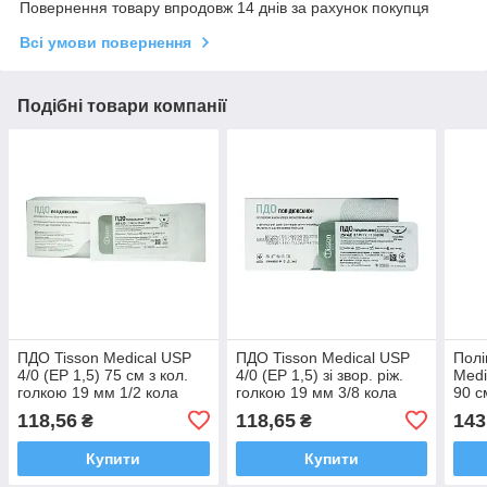
Повернення товару впродовж 14 днів за рахунок покупця
Всі умови повернення
Подібні товари компанії
ПДО Tisson Medical USP
ПДО Tisson Medical USP
Полі
4/0 (EP 1,5) 75 cм з кол.
4/0 (EP 1,5) зі звор. ріж.
Medi
голкою 19 мм 1/2 кола
голкою 19 мм 3/8 кола
90 с
17 м
118,56
118,65
143
₴
₴
Купити
Купити