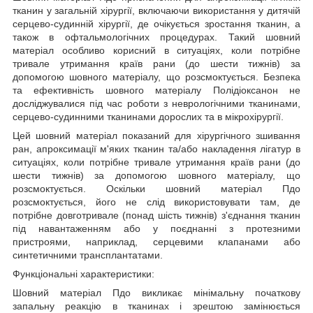
тканин у загальній хірургії, включаючи використання у дитячій
серцево-судинній хірургії, де очікується зростання тканин, а
також в офтальмологічних процедурах.
Такий шовний
матеріал особливо корисний в ситуаціях, коли потрібне
тривале утримання країв рани (до шести тижнів) за
допомогою шовного матеріалу, що розсмоктується. Безпека
та ефективність шовного матеріалу Полідіоксанон не
досліджувалися під час роботи з неврологічними тканинами,
серцево-судинними тканинами дорослих та в мікрохірургії.
Цей шовний матеріал показаний для хірургічного зшивання
ран, апроксимації м'яких тканин та/або накладення лігатур в
ситуаціях, коли потрібне тривале утримання країв рани (до
шести тижнів) за допомогою шовного матеріалу, що
розсмоктується. Оскільки шовний матеріал Пдо
розсмоктується, його не слід використовувати там, де
потрібне довготривале (понад шість тижнів) з'єднання тканин
під навантаженням або у поєднанні з протезними
пристроями, наприклад, серцевими клапанами або
синтетичними трансплантатами.
Функціональні характеристики:
Шовний матеріал Пдо викликає мінімальну початкову
запальну реакцію в тканинах і зрештою замінюється