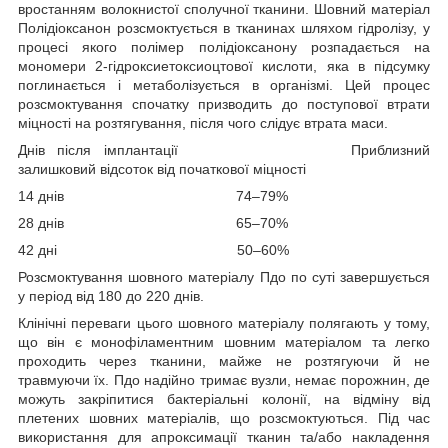
вростанням волокнистої сполучної тканини. Шовний матеріал
Полідіоксанон розсмоктується в тканинах шляхом гідролізу, у
процесі якого полімер полідіоксанону розпадається на
мономери 2-гідроксиетоксиоцтової кислоти, яка в підсумку
поглинається і метаболізується в організмі.
Цей процес
розсмоктування спочатку призводить до поступової втрати
міцності на розтягування, після чого слідує втрата маси.
Днів після імплантації Приблизний
залишковий
відсоток від початкової міцності
14 днів 74–79%
28 днів 65–70%
42 дні 50–60%
Розсмоктування шовного матеріалу Пдо по суті завершується
у період від 180 до 220 днів.
Клінічні переваги цього шовного матеріалу полягають у тому,
що він є монофіламентним шовним матеріалом та легко
проходить через тканини, майже не розтягуючи й не
травмуючи їх. Пдо надійно тримає вузли, немає порожнин, де
можуть закріпитися бактеріальні колонії, на відміну від
плетених шовних матеріалів, що розсмоктуються. Під час
використання для апроксимації тканин та/або накладення